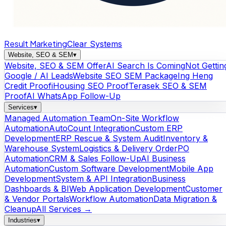
Result Marketing
Clear Systems
Website, SEO & SEM
▾
Website, SEO & SEM Offer
AI Search Is Coming
Not Gettin
Google / AI Leads
Website SEO SEM Package
Ing Heng
Credit Proof
iHousing SEO Proof
Terasek SEO & SEM
Proof
AI WhatsApp Follow-Up
Services
▾
Managed Automation Team
On-Site Workflow
Automation
AutoCount Integration
Custom ERP
Development
ERP Rescue & System Audit
Inventory &
Warehouse System
Logistics & Delivery Order
PO
Automation
CRM & Sales Follow-Up
AI Business
Automation
Custom Software Development
Mobile App
Development
System & API Integration
Business
Dashboards & BI
Web Application Development
Customer
& Vendor Portals
Workflow Automation
Data Migration &
Cleanup
All Services →
Industries
▾