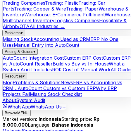
Trading Companies
Trading: Plastic
Trading: Car
Parts
Trading: Copper & Wire
Trading: Paper
Warehouse &
Inventory
Warehouse: E-Commerce Fulfilment
Warehouse
Multichannel Inventory
Logistics Companies
Hospitality &
Airbnb/OTA
All Industries →
Problems
▾
Missing Stock
Accounting Used as CRM
ERP No One
Uses
Manual Entry into AutoCount
Pricing & Guides
▾
AutoCount Integration Cost
Custom ERP Cost
Custom ERP
vs AutoCount Reseller
Build vs Buy vs In-House
What a
System Audit Includes
ROI: Cost of Manual Work
All Guide
Resources
▾
Blog
Problems & Solutions
News
ERP vs Accounting vs
CRM…
AutoCount Custom vs Custom ERP
Why ERP
Projects Fail
Missing Stock Checklist
About
System Audit
WhatsApp
WhatsApp Us
→
Browse
MENU
Market version:
Indonesia
Starting price:
Rp
8.000.000
Language:
Bahasa Indonesia
Malaysia
Singapore
Indonesia
Vietnam