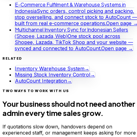
E-Commerce Fulfilment & Warehouse Systems in
Indonesia
Sync orders, control picking and packing,
stop overselling, and connect stock to AutoCount —
built from real e-commerce operations.
Open page 
Multichannel Inventory Sync for Indonesian Sellers
(Shopee, Lazada, Web)
One stock pool across
Shopee, Lazada, TikTok Shop and your website —
synced and connected to AutoCount.
Open page →
RELATED
Inventory Warehouse System
→
Missing Stock Inventory Control
→
AutoCount Integration
→
TWO WAYS TO WORK WITH US
Your business should not need another
admin every time sales grow.
If quotations slow down, handovers depend on
experienced staff, or management keeps asking for more