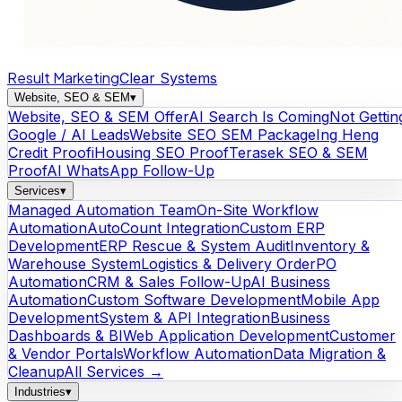
Result Marketing
Clear Systems
Website, SEO & SEM
▾
Website, SEO & SEM Offer
AI Search Is Coming
Not Gettin
Google / AI Leads
Website SEO SEM Package
Ing Heng
Credit Proof
iHousing SEO Proof
Terasek SEO & SEM
Proof
AI WhatsApp Follow-Up
Services
▾
Managed Automation Team
On-Site Workflow
Automation
AutoCount Integration
Custom ERP
Development
ERP Rescue & System Audit
Inventory &
Warehouse System
Logistics & Delivery Order
PO
Automation
CRM & Sales Follow-Up
AI Business
Automation
Custom Software Development
Mobile App
Development
System & API Integration
Business
Dashboards & BI
Web Application Development
Customer
& Vendor Portals
Workflow Automation
Data Migration &
Cleanup
All Services →
Industries
▾