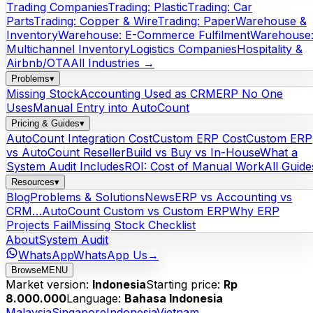
Trading Companies
Trading: Plastic
Trading: Car
Parts
Trading: Copper & Wire
Trading: Paper
Warehouse &
Inventory
Warehouse: E-Commerce Fulfilment
Warehouse
Multichannel Inventory
Logistics Companies
Hospitality &
Airbnb/OTA
All Industries →
Problems
▾
Missing Stock
Accounting Used as CRM
ERP No One
Uses
Manual Entry into AutoCount
Pricing & Guides
▾
AutoCount Integration Cost
Custom ERP Cost
Custom ERP
vs AutoCount Reseller
Build vs Buy vs In-House
What a
System Audit Includes
ROI: Cost of Manual Work
All Guide
Resources
▾
Blog
Problems & Solutions
News
ERP vs Accounting vs
CRM…
AutoCount Custom vs Custom ERP
Why ERP
Projects Fail
Missing Stock Checklist
About
System Audit
WhatsApp
WhatsApp Us
→
Browse
MENU
Market version:
Indonesia
Starting price:
Rp
8.000.000
Language:
Bahasa Indonesia
Malaysia
Singapore
Indonesia
Vietnam