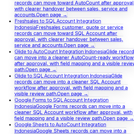
records can move toward AutoCount after approval
with clearer handover between sales, service and
accounts.
Open page →
Freshsales to SQL Account Integration
Indonesia
Freshsales customer, quote or service
records can move toward SQL Account after
approval, with clearer handover between sales,
service and accounts.
Open page →
Glide to AutoCount Integration Indonesia
Glide recor
can move into a cleaner AutoCount-ready workflow
after approval, with field mapping and a visible revi
path.
Open page →
Glide to SQL Account Integration Indonesia
Glide
records can move into a cleaner SQL Account
workflow after approval, with field mapping and a
visible review path.
Open page →
Google Forms to SQL Account Integration
Indonesia
Google Forms records can move into a
cleaner SQL Account workflow after approval, with
field mapping and a visible review path.
Open page →
Google Sheets to AutoCount Integration
Indonesia
Google Sheets records can move into a