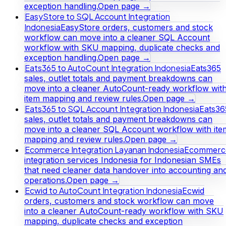
exception handling.
Open page →
EasyStore to SQL Account Integration
Indonesia
EasyStore orders, customers and stock
workflow can move into a cleaner SQL Account
workflow with SKU mapping, duplicate checks and
exception handling.
Open page →
Eats365 to AutoCount Integration Indonesia
Eats365
sales, outlet totals and payment breakdowns can
move into a cleaner AutoCount-ready workflow wit
item mapping and review rules.
Open page →
Eats365 to SQL Account Integration Indonesia
Eats36
sales, outlet totals and payment breakdowns can
move into a cleaner SQL Account workflow with ite
mapping and review rules.
Open page →
Ecommerce Integration Layanan Indonesia
Ecommerc
integration services Indonesia for Indonesian SMEs
that need cleaner data handover into accounting an
operations.
Open page →
Ecwid to AutoCount Integration Indonesia
Ecwid
orders, customers and stock workflow can move
into a cleaner AutoCount-ready workflow with SKU
mapping, duplicate checks and exception