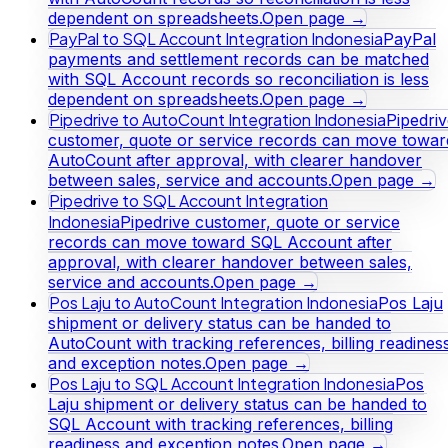
dependent on spreadsheets.
Open page →
PayPal to SQL Account Integration Indonesia
PayPal
payments and settlement records can be matched
with SQL Account records so reconciliation is less
dependent on spreadsheets.
Open page →
Pipedrive to AutoCount Integration Indonesia
Pipedri
customer, quote or service records can move towar
AutoCount after approval, with clearer handover
between sales, service and accounts.
Open page →
Pipedrive to SQL Account Integration
Indonesia
Pipedrive customer, quote or service
records can move toward SQL Account after
approval, with clearer handover between sales,
service and accounts.
Open page →
Pos Laju to AutoCount Integration Indonesia
Pos Laju
shipment or delivery status can be handed to
AutoCount with tracking references, billing readines
and exception notes.
Open page →
Pos Laju to SQL Account Integration Indonesia
Pos
Laju shipment or delivery status can be handed to
SQL Account with tracking references, billing
readiness and exception notes.
Open page →