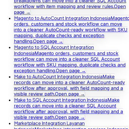
breakdowns can move into a cleaner SQL Account
workflow with item mapping and review rules.
Open
page →
Magento to AutoCount Integration Indonesia
Magent
orders, customers and stock workflow can move
into a cleaner AutoCount-ready workflow with SKU
mapping, duplicate checks and exception
handling.
Open page →
Magento to SQL Account Integration
Indonesia
Magento orders, customers and stock
workflow can move into a cleaner SQL Account
workflow with SKU mapping, duplicate checks and
exception handling.
Open page →
Make to AutoCount Integration Indonesia
Make
records can move into a cleaner AutoCount-ready
workflow after approval, with field mapping and a
visible review path.
Open page →
Make to SQL Account Integration Indonesia
Make
records can move into a cleaner SQL Account
workflow after approval, with field mapping and a
visible review path.
Open page →
Marketplace Integration Layanan