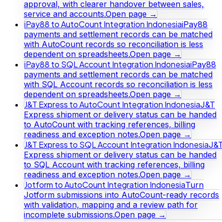
approval, with clearer handover between sales,
service and accounts.
Open page →
iPay88 to AutoCount Integration Indonesia
iPay88
payments and settlement records can be matched
with AutoCount records so reconciliation is less
dependent on spreadsheets.
Open page →
iPay88 to SQL Account Integration Indonesia
iPay88
payments and settlement records can be matched
with SQL Account records so reconciliation is less
dependent on spreadsheets.
Open page →
J&T Express to AutoCount Integration Indonesia
J&T
Express shipment or delivery status can be handed
to AutoCount with tracking references, billing
readiness and exception notes.
Open page →
J&T Express to SQL Account Integration Indonesia
J&
Express shipment or delivery status can be handed
to SQL Account with tracking references, billing
readiness and exception notes.
Open page →
Jotform to AutoCount Integration Indonesia
Turn
Jotform submissions into AutoCount-ready records
with validation, mapping and a review path for
incomplete submissions.
Open page →