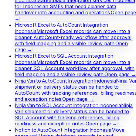
Indonesia
Marketplace integration services Indonesia
for Indonesian SMEs that need cleaner data
handover into accounting and operations.
Open page
→
Microsoft Excel to AutoCount Integration
Indonesia
Microsoft Excel records can move into a
cleaner AutoCount-ready workflow after approval,
with field mapping and a visible review path.
Open
page →
Microsoft Excel to SQL Account Integration
Indonesia
Microsoft Excel records can move into a
cleaner SQL Account workflow after approval, with
field mapping and a visible review path.
Open page →
Ninja Van to AutoCount Integration Indonesia
Ninja Va
shipment or delivery status can be handed to
AutoCount with tracking references, billing readines
and exception notes.
Open page →
Ninja Van to SQL Account Integration Indonesia
Ninja
Van shipment or delivery status can be handed to
SQL Account with tracking references, billing
readiness and exception notes.
Open page →
Notion to AutoCount Integration Indonesia
Move