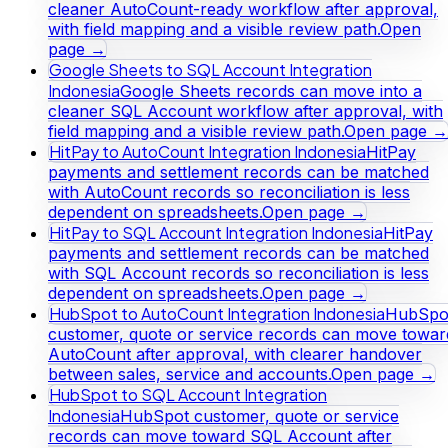
cleaner AutoCount-ready workflow after approval,
with field mapping and a visible review path.
Open
page →
Google Sheets to SQL Account Integration
Indonesia
Google Sheets records can move into a
cleaner SQL Account workflow after approval, with
field mapping and a visible review path.
Open page →
HitPay to AutoCount Integration Indonesia
HitPay
payments and settlement records can be matched
with AutoCount records so reconciliation is less
dependent on spreadsheets.
Open page →
HitPay to SQL Account Integration Indonesia
HitPay
payments and settlement records can be matched
with SQL Account records so reconciliation is less
dependent on spreadsheets.
Open page →
HubSpot to AutoCount Integration Indonesia
HubSpo
customer, quote or service records can move towar
AutoCount after approval, with clearer handover
between sales, service and accounts.
Open page →
HubSpot to SQL Account Integration
Indonesia
HubSpot customer, quote or service
records can move toward SQL Account after