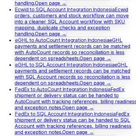
handling.
Open page →
Ecwid to SQL Account Integration Indonesia
Ecwid
orders, customers and stock workflow can move
into a cleaner SQL Account workflow with SKU
mapping, duplicate checks and exception
handling.
Open page →
eGHL to AutoCount Integration Indonesia
eGHL
payments and settlement records can be matched
with AutoCount records so reconciliation is less
dependent on spreadsheets.
Open page →
eGHL to SQL Account Integration Indonesia
eGHL
payments and settlement records can be matched
with SQL Account records so reconciliation is less
dependent on spreadsheets.
Open page →
FedEx to AutoCount Integration Indonesia
FedEx
shipment or delivery status can be handed to
AutoCount with tracking references, billing readines
and exception notes.
Open page →
FedEx to SQL Account Integration Indonesia
FedEx
shipment or delivery status can be handed to SQL
Account with tracking references, billing readiness
and exception notes.
Open page →