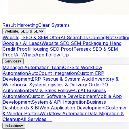
Result Marketing
Clear Systems
Website, SEO & SEM
▾
Website, SEO & SEM Offer
AI Search Is Coming
Not Gettin
Google / AI Leads
Website SEO SEM Package
Ing Heng
Credit Proof
iHousing SEO Proof
Terasek SEO & SEM
Proof
AI WhatsApp Follow-Up
Services
▾
Managed Automation Team
On-Site Workflow
Automation
AutoCount Integration
Custom ERP
Development
ERP Rescue & System Audit
Inventory &
Warehouse System
Logistics & Delivery Order
PO
Automation
CRM & Sales Follow-Up
AI Business
Automation
Custom Software Development
Mobile App
Development
System & API Integration
Business
Dashboards & BI
Web Application Development
Customer
& Vendor Portals
Workflow Automation
Data Migration &
Cleanup
All Services →
Industries
▾