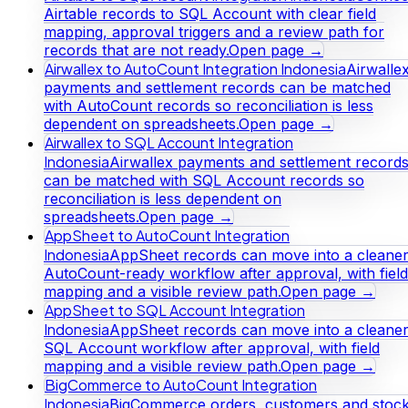
Airtable records to SQL Account with clear field
mapping, approval triggers and a review path for
records that are not ready.
Open page →
Airwallex to AutoCount Integration Indonesia
Airwalle
payments and settlement records can be matched
with AutoCount records so reconciliation is less
dependent on spreadsheets.
Open page →
Airwallex to SQL Account Integration
Indonesia
Airwallex payments and settlement record
can be matched with SQL Account records so
reconciliation is less dependent on
spreadsheets.
Open page →
AppSheet to AutoCount Integration
Indonesia
AppSheet records can move into a cleane
AutoCount-ready workflow after approval, with field
mapping and a visible review path.
Open page →
AppSheet to SQL Account Integration
Indonesia
AppSheet records can move into a cleane
SQL Account workflow after approval, with field
mapping and a visible review path.
Open page →
BigCommerce to AutoCount Integration
Indonesia
BigCommerce orders, customers and stoc