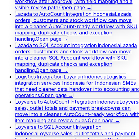
workflow after approval, with field mapping and a
visible review path.
Open page →
Lazada to AutoCount Integration Indonesia
Lazada
orders, customers and stock workflow can move
into a cleaner AutoCount-ready workflow with SKU
mapping, duplicate checks and exception
handling.
Open page →
Lazada to SQL Account Integration Indonesia
Lazada
orders, customers and stock workflow can move
into a cleaner SQL Account workflow with SKU
mapping, duplicate checks and exception
handling.
Open page →
Logistics Integration Layanan Indonesia
Logistics
integration services Indonesia for Indonesian SMEs
that need cleaner data handover into accounting an
operations.
Open page →
Loyverse to AutoCount Integration Indonesia
Loyvers
sales, outlet totals and payment breakdowns can
move into a cleaner AutoCount-ready workflow wit
item mapping and review rules.
Open page →
Loyverse to SQL Account Integration
Indonesia
Loyverse sales, outlet totals and payment