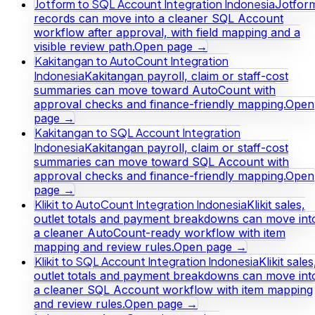
Jotform to SQL Account Integration Indonesia
Jotfor
records can move into a cleaner SQL Account
workflow after approval, with field mapping and a
visible review path.
Open page →
Kakitangan to AutoCount Integration
Indonesia
Kakitangan payroll, claim or staff-cost
summaries can move toward AutoCount with
approval checks and finance-friendly mapping.
Open
page →
Kakitangan to SQL Account Integration
Indonesia
Kakitangan payroll, claim or staff-cost
summaries can move toward SQL Account with
approval checks and finance-friendly mapping.
Open
page →
Klikit to AutoCount Integration Indonesia
Klikit sales,
outlet totals and payment breakdowns can move int
a cleaner AutoCount-ready workflow with item
mapping and review rules.
Open page →
Klikit to SQL Account Integration Indonesia
Klikit sales
outlet totals and payment breakdowns can move int
a cleaner SQL Account workflow with item mapping
and review rules.
Open page →