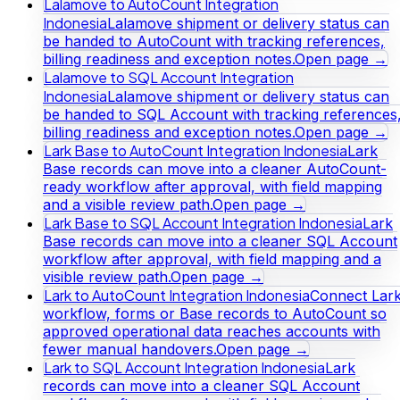
Lalamove to AutoCount Integration
Indonesia
Lalamove shipment or delivery status can
be handed to AutoCount with tracking references,
billing readiness and exception notes.
Open page →
Lalamove to SQL Account Integration
Indonesia
Lalamove shipment or delivery status can
be handed to SQL Account with tracking references
billing readiness and exception notes.
Open page →
Lark Base to AutoCount Integration Indonesia
Lark
Base records can move into a cleaner AutoCount-
ready workflow after approval, with field mapping
and a visible review path.
Open page →
Lark Base to SQL Account Integration Indonesia
Lark
Base records can move into a cleaner SQL Account
workflow after approval, with field mapping and a
visible review path.
Open page →
Lark to AutoCount Integration Indonesia
Connect Lar
workflow, forms or Base records to AutoCount so
approved operational data reaches accounts with
fewer manual handovers.
Open page →
Lark to SQL Account Integration Indonesia
Lark
records can move into a cleaner SQL Account