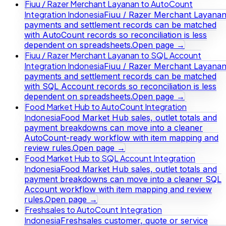
Fiuu / Razer Merchant Layanan to AutoCount
Integration Indonesia
Fiuu / Razer Merchant Layana
payments and settlement records can be matched
with AutoCount records so reconciliation is less
dependent on spreadsheets.
Open page →
Fiuu / Razer Merchant Layanan to SQL Account
Integration Indonesia
Fiuu / Razer Merchant Layana
payments and settlement records can be matched
with SQL Account records so reconciliation is less
dependent on spreadsheets.
Open page →
Food Market Hub to AutoCount Integration
Indonesia
Food Market Hub sales, outlet totals and
payment breakdowns can move into a cleaner
AutoCount-ready workflow with item mapping and
review rules.
Open page →
Food Market Hub to SQL Account Integration
Indonesia
Food Market Hub sales, outlet totals and
payment breakdowns can move into a cleaner SQL
Account workflow with item mapping and review
rules.
Open page →
Freshsales to AutoCount Integration
Indonesia
Freshsales customer, quote or service