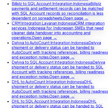
Billplz to SQL Account Integration Indonesia
Billplz
payments and settlement records can be matched
with SQL Account records so reconciliation is less
dependent on spreadsheets.
Open page →
CRM Integration Layanan Indonesia
CRM integration
services Indonesia for Indonesian SMEs that need
cleaner data handover into accounting and
operations.
Open page →
Delyva to AutoCount Integration Indonesia
Delyva
shipment or delivery status can be handed to
AutoCount with tracking references, billing readines
and exception notes.
Open page →
Delyva to SQL Account Integration Indonesia
Delyva
shipment or delivery status can be handed to SQL
Account with tracking references, billing readiness
and exception notes.
Open page →
DHL to AutoCount Integration Indonesia
DHL
shipment or delivery status can be handed to
AutoCount with tracking references, billing readines
and exception notes.
Open page →
DHL to SQL Account Integration Indonesia
DHL
shipment or delivery status can be handed to SQL