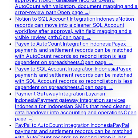
approved Notion database records toward
AutoCount with validation, document mapping and a
error-review path.
Open page →
Notion to SQL Account Integration Indonesia
Notion
records can move into a cleaner SQL Account
workflow after approval, with field mapping and a
visible review path.
Open page →
Payex to AutoCount Integration Indonesia
Payex
payments and settlement records can be matched
with AutoCount records so reconciliation is less
dependent on spreadsheets.
Open page →
Payex to SQL Account Integration Indonesia
Payex
payments and settlement records can be matched
with SQL Account records so reconciliation is less
dependent on spreadsheets.
Open page →
Payment Gateway Integration Layanan
Indonesia
Payment gateway integration services
Indonesia for Indonesian SMEs that need cleaner
data handover into accounting and operations.
Open
page →
PayPal to AutoCount Integration Indonesia
PayPal
payments and settlement records can be matched
with AutoCount records so reconciliation is less