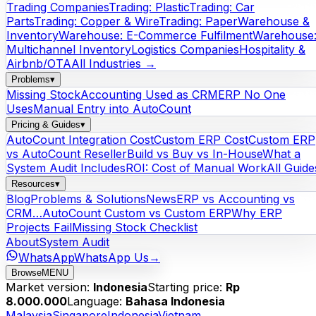
Trading Companies
Trading: Plastic
Trading: Car
Parts
Trading: Copper & Wire
Trading: Paper
Warehouse &
Inventory
Warehouse: E-Commerce Fulfilment
Warehouse
Multichannel Inventory
Logistics Companies
Hospitality &
Airbnb/OTA
All Industries →
Problems
▾
Missing Stock
Accounting Used as CRM
ERP No One
Uses
Manual Entry into AutoCount
Pricing & Guides
▾
AutoCount Integration Cost
Custom ERP Cost
Custom ERP
vs AutoCount Reseller
Build vs Buy vs In-House
What a
System Audit Includes
ROI: Cost of Manual Work
All Guide
Resources
▾
Blog
Problems & Solutions
News
ERP vs Accounting vs
CRM…
AutoCount Custom vs Custom ERP
Why ERP
Projects Fail
Missing Stock Checklist
About
System Audit
WhatsApp
WhatsApp Us
→
Browse
MENU
Market version:
Indonesia
Starting price:
Rp
8.000.000
Language:
Bahasa Indonesia
Malaysia
Singapore
Indonesia
Vietnam