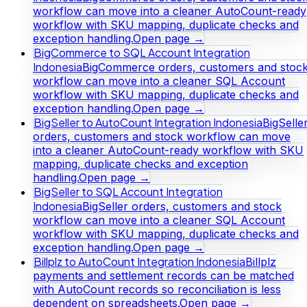
workflow can move into a cleaner AutoCount-ready
workflow with SKU mapping, duplicate checks and
exception handling.
Open page →
BigCommerce to SQL Account Integration
Indonesia
BigCommerce orders, customers and stoc
workflow can move into a cleaner SQL Account
workflow with SKU mapping, duplicate checks and
exception handling.
Open page →
BigSeller to AutoCount Integration Indonesia
BigSelle
orders, customers and stock workflow can move
into a cleaner AutoCount-ready workflow with SKU
mapping, duplicate checks and exception
handling.
Open page →
BigSeller to SQL Account Integration
Indonesia
BigSeller orders, customers and stock
workflow can move into a cleaner SQL Account
workflow with SKU mapping, duplicate checks and
exception handling.
Open page →
Billplz to AutoCount Integration Indonesia
Billplz
payments and settlement records can be matched
with AutoCount records so reconciliation is less
dependent on spreadsheets.
Open page →