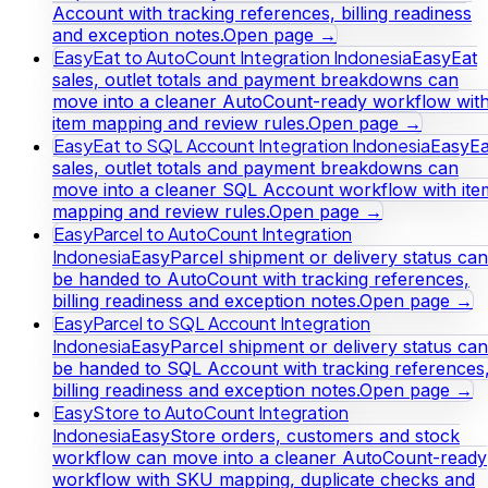
Account with tracking references, billing readiness
and exception notes.
Open page →
EasyEat to AutoCount Integration Indonesia
EasyEat
sales, outlet totals and payment breakdowns can
move into a cleaner AutoCount-ready workflow wit
item mapping and review rules.
Open page →
EasyEat to SQL Account Integration Indonesia
EasyEa
sales, outlet totals and payment breakdowns can
move into a cleaner SQL Account workflow with ite
mapping and review rules.
Open page →
EasyParcel to AutoCount Integration
Indonesia
EasyParcel shipment or delivery status can
be handed to AutoCount with tracking references,
billing readiness and exception notes.
Open page →
EasyParcel to SQL Account Integration
Indonesia
EasyParcel shipment or delivery status can
be handed to SQL Account with tracking references
billing readiness and exception notes.
Open page →
EasyStore to AutoCount Integration
Indonesia
EasyStore orders, customers and stock
workflow can move into a cleaner AutoCount-ready
workflow with SKU mapping, duplicate checks and