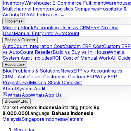
Inventory
Warehouse: E-Commerce Fulfilment
Warehouse
Multichannel Inventory
Logistics Companies
Hospitality &
Airbnb/OTA
All Industries →
Problems
▾
Missing Stock
Accounting Used as CRM
ERP No One
Uses
Manual Entry into AutoCount
Pricing & Guides
▾
AutoCount Integration Cost
Custom ERP Cost
Custom ERP
vs AutoCount Reseller
Build vs Buy vs In-House
What a
System Audit Includes
ROI: Cost of Manual Work
All Guide
Resources
▾
Blog
Problems & Solutions
News
ERP vs Accounting vs
CRM…
AutoCount Custom vs Custom ERP
Why ERP
Projects Fail
Missing Stock Checklist
About
System Audit
WhatsApp
WhatsApp Us
→
Browse
MENU
Market version:
Indonesia
Starting price:
Rp
8.000.000
Language:
Bahasa Indonesia
Malaysia
Singapore
Indonesia
Vietnam
Beranda
/