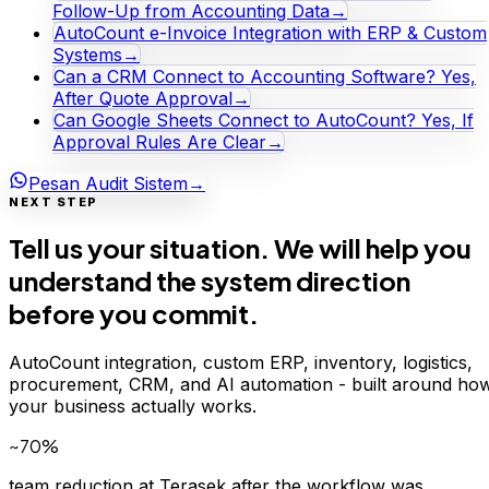
Follow-Up from Accounting Data
→
AutoCount e-Invoice Integration with ERP & Custom
Systems
→
Can a CRM Connect to Accounting Software? Yes,
After Quote Approval
→
Can Google Sheets Connect to AutoCount? Yes, If
Approval Rules Are Clear
→
Pesan Audit Sistem
→
NEXT STEP
Tell us your situation. We will help you
understand the system direction
before you commit.
AutoCount integration, custom ERP, inventory, logistics,
procurement, CRM, and AI automation - built around ho
your business actually works.
~70%
team reduction at Terasek after the workflow was