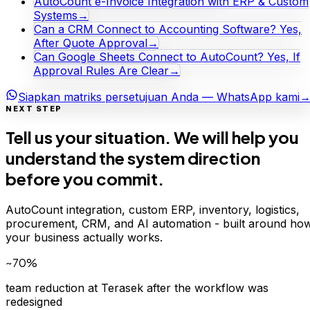
AutoCount e-Invoice Integration with ERP & Custom
Systems
→
Can a CRM Connect to Accounting Software? Yes,
After Quote Approval
→
Can Google Sheets Connect to AutoCount? Yes, If
Approval Rules Are Clear
→
Siapkan matriks persetujuan Anda — WhatsApp kami
NEXT STEP
Tell us your situation. We will help you
understand the system direction
before you commit.
AutoCount integration, custom ERP, inventory, logistics,
procurement, CRM, and AI automation - built around ho
your business actually works.
~70%
team reduction at Terasek after the workflow was
redesigned