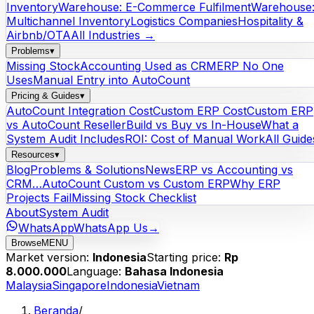
Inventory
Warehouse: E-Commerce Fulfilment
Warehouse
Multichannel Inventory
Logistics Companies
Hospitality &
Airbnb/OTA
All Industries →
Problems
▾
Missing Stock
Accounting Used as CRM
ERP No One
Uses
Manual Entry into AutoCount
Pricing & Guides
▾
AutoCount Integration Cost
Custom ERP Cost
Custom ERP
vs AutoCount Reseller
Build vs Buy vs In-House
What a
System Audit Includes
ROI: Cost of Manual Work
All Guide
Resources
▾
Blog
Problems & Solutions
News
ERP vs Accounting vs
CRM…
AutoCount Custom vs Custom ERP
Why ERP
Projects Fail
Missing Stock Checklist
About
System Audit
WhatsApp
WhatsApp Us
→
Browse
MENU
Market version:
Indonesia
Starting price:
Rp
8.000.000
Language:
Bahasa Indonesia
Malaysia
Singapore
Indonesia
Vietnam
Beranda
/