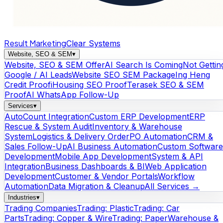
Result Marketing
Clear Systems
Website, SEO & SEM
▾
Website, SEO & SEM Offer
AI Search Is Coming
Not Gettin
Google / AI Leads
Website SEO SEM Package
Ing Heng
Credit Proof
iHousing SEO Proof
Terasek SEO & SEM
Proof
AI WhatsApp Follow-Up
Services
▾
AutoCount Integration
Custom ERP Development
ERP
Rescue & System Audit
Inventory & Warehouse
System
Logistics & Delivery Order
PO Automation
CRM &
Sales Follow-Up
AI Business Automation
Custom Software
Development
Mobile App Development
System & API
Integration
Business Dashboards & BI
Web Application
Development
Customer & Vendor Portals
Workflow
Automation
Data Migration & Cleanup
All Services →
Industries
▾
Trading Companies
Trading: Plastic
Trading: Car
Parts
Trading: Copper & Wire
Trading: Paper
Warehouse &