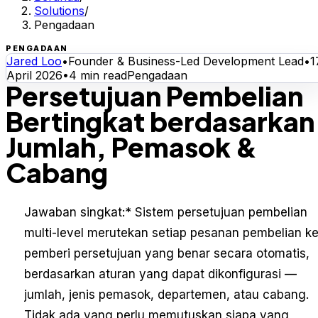
Solutions
/
Pengadaan
PENGADAAN
Jared Loo
•
Founder & Business-Led Development Lead
•
1
April 2026
•
4
min read
Pengadaan
Persetujuan Pembelian
Bertingkat berdasarkan
Jumlah, Pemasok &
Cabang
Jawaban singkat:
* Sistem persetujuan pembelian
multi-level merutekan setiap pesanan pembelian k
pemberi persetujuan yang benar secara otomatis,
berdasarkan aturan yang dapat dikonfigurasi —
jumlah, jenis pemasok, departemen, atau cabang.
Tidak ada yang perlu memutuskan siapa yang