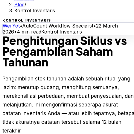
Blog
/
Kontrol Inventaris
KONTROL INVENTARIS
Wei Yot
•
AutoCount Workflow Specialist
•
22 March
2026
•
4
min read
Kontrol Inventaris
Penghitungan Siklus vs
Pengambilan Saham
Tahunan
Pengambilan stok tahunan adalah sebuah ritual yang
lazim: menutup gudang, menghitung semuanya,
merekonsiliasi perbedaan, membuat penyesuaian, dan
melanjutkan. Ini mengonfirmasi seberapa akurat
catatan inventaris Anda — atau lebih tepatnya, betap
tidak akuratnya catatan tersebut selama 12 bulan
terakhir.