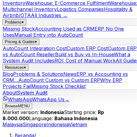
Inventory
Warehouse: E-Commerce Fulfilment
Warehouse
Multichannel Inventory
Logistics Companies
Hospitality &
Airbnb/OTA
All Industries →
Problems
▾
Missing Stock
Accounting Used as CRM
ERP No One
Uses
Manual Entry into AutoCount
Pricing & Guides
▾
AutoCount Integration Cost
Custom ERP Cost
Custom ERP
vs AutoCount Reseller
Build vs Buy vs In-House
What a
System Audit Includes
ROI: Cost of Manual Work
All Guide
Resources
▾
Blog
Problems & Solutions
News
ERP vs Accounting vs
CRM…
AutoCount Custom vs Custom ERP
Why ERP
Projects Fail
Missing Stock Checklist
About
System Audit
WhatsApp
WhatsApp Us
→
Browse
MENU
Market version:
Indonesia
Starting price:
Rp
8.000.000
Language:
Bahasa Indonesia
Malaysia
Singapore
Indonesia
Vietnam
Beranda
/