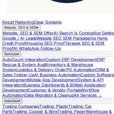
Result Marketing
Clear Systems
Website, SEO & SEM
▾
Website, SEO & SEM Offer
AI Search Is Coming
Not Gettin
Google / AI Leads
Website SEO SEM Package
Ing Heng
Credit Proof
iHousing SEO Proof
Terasek SEO & SEM
Proof
AI WhatsApp Follow-Up
Services
▾
AutoCount Integration
Custom ERP Development
ERP
Rescue & System Audit
Inventory & Warehouse
System
Logistics & Delivery Order
PO Automation
CRM &
Sales Follow-Up
AI Business Automation
Custom Software
Development
Mobile App Development
System & API
Integration
Business Dashboards & BI
Web Application
Development
Customer & Vendor Portals
Workflow
Automation
Data Migration & Cleanup
All Services →
Industries
▾
Trading Companies
Trading: Plastic
Trading: Car
Parts
Trading: Copper & Wire
Trading: Paper
Warehouse &