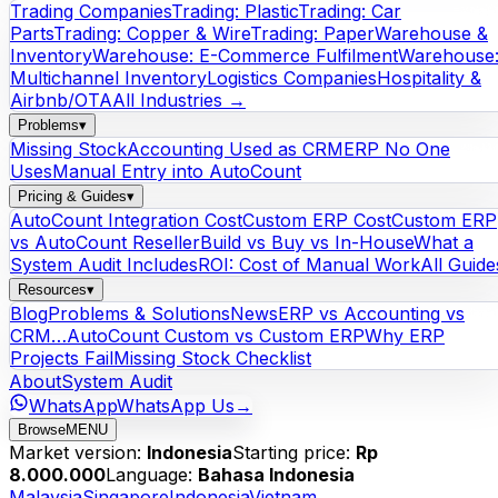
Trading Companies
Trading: Plastic
Trading: Car
Parts
Trading: Copper & Wire
Trading: Paper
Warehouse &
Inventory
Warehouse: E-Commerce Fulfilment
Warehouse
Multichannel Inventory
Logistics Companies
Hospitality &
Airbnb/OTA
All Industries →
Problems
▾
Missing Stock
Accounting Used as CRM
ERP No One
Uses
Manual Entry into AutoCount
Pricing & Guides
▾
AutoCount Integration Cost
Custom ERP Cost
Custom ERP
vs AutoCount Reseller
Build vs Buy vs In-House
What a
System Audit Includes
ROI: Cost of Manual Work
All Guide
Resources
▾
Blog
Problems & Solutions
News
ERP vs Accounting vs
CRM…
AutoCount Custom vs Custom ERP
Why ERP
Projects Fail
Missing Stock Checklist
About
System Audit
WhatsApp
WhatsApp Us
→
Browse
MENU
Market version:
Indonesia
Starting price:
Rp
8.000.000
Language:
Bahasa Indonesia
Malaysia
Singapore
Indonesia
Vietnam