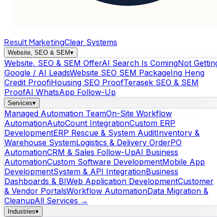
Result Marketing
Clear Systems
Website, SEO & SEM
▾
Website, SEO & SEM Offer
AI Search Is Coming
Not Gettin
Google / AI Leads
Website SEO SEM Package
Ing Heng
Credit Proof
iHousing SEO Proof
Terasek SEO & SEM
Proof
AI WhatsApp Follow-Up
Services
▾
Managed Automation Team
On-Site Workflow
Automation
AutoCount Integration
Custom ERP
Development
ERP Rescue & System Audit
Inventory &
Warehouse System
Logistics & Delivery Order
PO
Automation
CRM & Sales Follow-Up
AI Business
Automation
Custom Software Development
Mobile App
Development
System & API Integration
Business
Dashboards & BI
Web Application Development
Customer
& Vendor Portals
Workflow Automation
Data Migration &
Cleanup
All Services →
Industries
▾