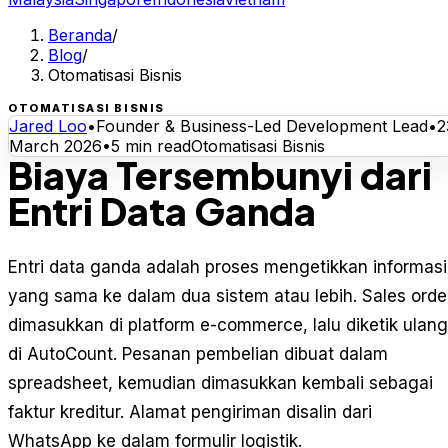
Beranda
/
Blog
/
Otomatisasi Bisnis
OTOMATISASI BISNIS
Jared Loo
•
Founder & Business-Led Development Lead
•
2
March 2026
•
5
min read
Otomatisasi Bisnis
Biaya Tersembunyi dari
Entri Data Ganda
Entri data ganda adalah proses mengetikkan informasi
yang sama ke dalam dua sistem atau lebih. Sales orde
dimasukkan di platform e-commerce, lalu diketik ulang
di AutoCount. Pesanan pembelian dibuat dalam
spreadsheet, kemudian dimasukkan kembali sebagai
faktur kreditur. Alamat pengiriman disalin dari
WhatsApp ke dalam formulir logistik.