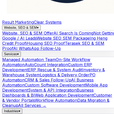
Result Marketing
Clear Systems
Website, SEO & SEM
▾
Website, SEO & SEM Offer
AI Search Is Coming
Not Gettin
Google / AI Leads
Website SEO SEM Package
Ing Heng
Credit Proof
iHousing SEO Proof
Terasek SEO & SEM
Proof
AI WhatsApp Follow-Up
Services
▾
Managed Automation Team
On-Site Workflow
Automation
AutoCount Integration
Custom ERP
Development
ERP Rescue & System Audit
Inventory &
Warehouse System
Logistics & Delivery Order
PO
Automation
CRM & Sales Follow-Up
AI Business
Automation
Custom Software Development
Mobile App
Development
System & API Integration
Business
Dashboards & BI
Web Application Development
Customer
& Vendor Portals
Workflow Automation
Data Migration &
Cleanup
All Services →
Industries
▾