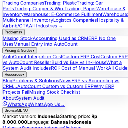
Trading Companies
Trading: Plastic
Trading: Car
Parts
Trading: Copper & Wire
Trading: Paper
Warehouse &
Inventory
Warehouse: E-Commerce Fulfilment
Warehouse
Multichannel Inventory
Logistics Companies
Hospitality &
Airbnb/OTA
All Industries →
Problems
▾
Missing Stock
Accounting Used as CRM
ERP No One
Uses
Manual Entry into AutoCount
Pricing & Guides
▾
AutoCount Integration Cost
Custom ERP Cost
Custom ERP
vs AutoCount Reseller
Build vs Buy vs In-House
What a
System Audit Includes
ROI: Cost of Manual Work
All Guide
Resources
▾
Blog
Problems & Solutions
News
ERP vs Accounting vs
CRM…
AutoCount Custom vs Custom ERP
Why ERP
Projects Fail
Missing Stock Checklist
About
System Audit
WhatsApp
WhatsApp Us
→
Browse
MENU
Market version:
Indonesia
Starting price:
Rp
8.000.000
Language:
Bahasa Indonesia
Malaysia
Singapore
Indonesia
Vietnam