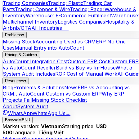
Trading Companies
Trading: Plastic
Trading: Car
Parts
Trading: Copper & Wire
Trading: Paper
Warehouse &
Inventory
Warehouse: E-Commerce Fulfilment
Warehouse
Multichannel Inventory
Logistics Companies
Hospitality &
Airbnb/OTA
All Industries →
Problems
▾
Missing Stock
Accounting Used as CRM
ERP No One
Uses
Manual Entry into AutoCount
Pricing & Guides
▾
AutoCount Integration Cost
Custom ERP Cost
Custom ERP
vs AutoCount Reseller
Build vs Buy vs In-House
What a
System Audit Includes
ROI: Cost of Manual Work
All Guide
Resources
▾
Blog
Problems & Solutions
News
ERP vs Accounting vs
CRM…
AutoCount Custom vs Custom ERP
Why ERP
Projects Fail
Missing Stock Checklist
About
System Audit
WhatsApp
WhatsApp Us
→
Browse
MENU
Market version:
Vietnam
Starting price:
USD
500
Language:
Tiếng Việt
Malaysia
Singapore
Indonesia
Vietnam