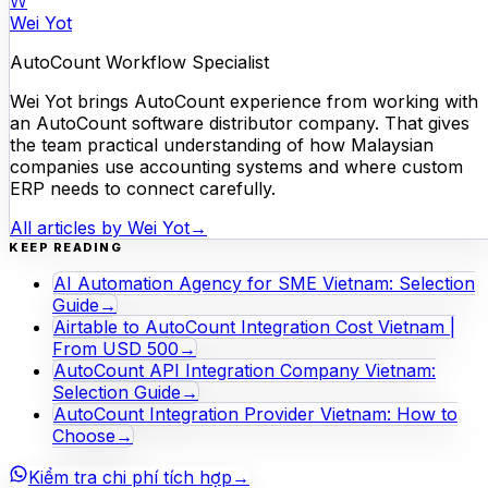
W
Wei Yot
AutoCount Workflow Specialist
Wei Yot brings AutoCount experience from working with
an AutoCount software distributor company. That gives
the team practical understanding of how Malaysian
companies use accounting systems and where custom
ERP needs to connect carefully.
All articles by
Wei Yot
→
KEEP READING
AI Automation Agency for SME Vietnam: Selection
Guide
→
Airtable to AutoCount Integration Cost Vietnam |
From USD 500
→
AutoCount API Integration Company Vietnam:
Selection Guide
→
AutoCount Integration Provider Vietnam: How to
Choose
→
Kiểm tra chi phí tích hợp
→