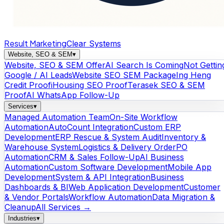
Result Marketing
Clear Systems
Website, SEO & SEM
▾
Website, SEO & SEM Offer
AI Search Is Coming
Not Gettin
Google / AI Leads
Website SEO SEM Package
Ing Heng
Credit Proof
iHousing SEO Proof
Terasek SEO & SEM
Proof
AI WhatsApp Follow-Up
Services
▾
Managed Automation Team
On-Site Workflow
Automation
AutoCount Integration
Custom ERP
Development
ERP Rescue & System Audit
Inventory &
Warehouse System
Logistics & Delivery Order
PO
Automation
CRM & Sales Follow-Up
AI Business
Automation
Custom Software Development
Mobile App
Development
System & API Integration
Business
Dashboards & BI
Web Application Development
Customer
& Vendor Portals
Workflow Automation
Data Migration &
Cleanup
All Services →
Industries
▾