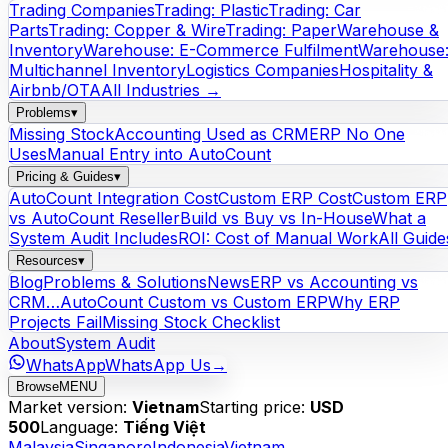
Trading Companies
Trading: Plastic
Trading: Car
Parts
Trading: Copper & Wire
Trading: Paper
Warehouse &
Inventory
Warehouse: E-Commerce Fulfilment
Warehouse
Multichannel Inventory
Logistics Companies
Hospitality &
Airbnb/OTA
All Industries →
Problems
▾
Missing Stock
Accounting Used as CRM
ERP No One
Uses
Manual Entry into AutoCount
Pricing & Guides
▾
AutoCount Integration Cost
Custom ERP Cost
Custom ERP
vs AutoCount Reseller
Build vs Buy vs In-House
What a
System Audit Includes
ROI: Cost of Manual Work
All Guide
Resources
▾
Blog
Problems & Solutions
News
ERP vs Accounting vs
CRM…
AutoCount Custom vs Custom ERP
Why ERP
Projects Fail
Missing Stock Checklist
About
System Audit
WhatsApp
WhatsApp Us
→
Browse
MENU
Market version:
Vietnam
Starting price:
USD
500
Language:
Tiếng Việt
Malaysia
Singapore
Indonesia
Vietnam