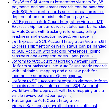
iPay88 to SQL Account Integration Vietnam
iPay88
payments and settlement records can be matched
with SQL Account records so reconciliation is less
dependent on spreadsheets.
Open page →
J&T Express to AutoCount Integration Vietnam
J&T
Express shipment or delivery status can be handed
to AutoCount with tracking references, billing
readiness and exception notes.
Open page →
J&T Express to SQL Account Integration Vietnam
J&T
Express shipment or delivery status can be handed
to SQL Account with tracking references, billing
readiness and exception notes.
Open page →
Jotform to AutoCount Integration Vietnam
Turn
Jotform submissions into AutoCount-ready records
with validation, mapping and a review path for
incomplete submissions.
Open page →
Jotform to SQL Account Integration Vietnam
Jotform
records can move into a cleaner SQL Account
workflow after approval, with field mapping and a
visible review path.
Open page →
Kakitangan to AutoCount Integration
Vietnam
Kakitangan payroll, claim or staff-cost