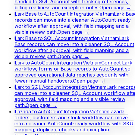
handed to SQL Account with tracking references,
billing readiness and exception notes.
Open page →
Lark Base to AutoCount Integration Vietnam
Lark Bas
records can move into a cleaner AutoCount-ready
workflow after approval, with field mapping and a
visible review path.
Open page →
Lark Base to SQL Account Integration Vietnam
Lark
Base records can move into a cleaner SQL Account
workflow after approval, with field mapping and a
visible review path.
Open page →
Lark to AutoCount Integration Vietnam
Connect Lark
workflow, forms or Base records to AutoCount so
approved operational data reaches accounts with
fewer manual handovers.
Open page →
Lark to SQL Account Integration Vietnam
Lark record
can move into a cleaner SQL Account workflow afte
approval, with field mapping and a visible review
path.
Open page →
Lazada to AutoCount Integration Vietnam
Lazada
orders, customers and stock workflow can move
into a cleaner AutoCount-ready workflow with SKU
mapping, duplicate checks and exception