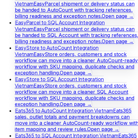
Vietnam
EasyParcel shipment or delivery status can
be handed to AutoCount with tracking references,
billing readiness and exception notes.
Open page →
EasyParcel to SQL Account Integration
Vietnam
EasyParcel shipment or delivery status can
be handed to SQL Account with tracking references
billing readiness and exception notes.
Open page →
EasyStore to AutoCount Integration
Vietnam
EasyStore orders, customers and stock
workflow can move into a cleaner AutoCount-ready
workflow with SKU mapping, duplicate checks and
exception handling.
Open page →
EasyStore to SQL Account Integration
Vietnam
EasyStore orders, customers and stock
workflow can move into a cleaner SQL Account
workflow with SKU mapping, duplicate checks and
exception handling.
Open page →
Eats365 to AutoCount Integration Vietnam
Eats365
sales, outlet totals and payment breakdowns can
move into a cleaner AutoCount-ready workflow wit
item mapping and review rules.
Open page →
Eats365 to SQL Account Integration Vietnam
Eats365