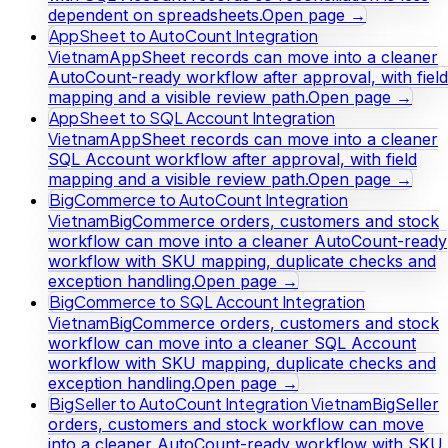
dependent on spreadsheets.
Open page →
AppSheet to AutoCount Integration
Vietnam
AppSheet records can move into a cleaner
AutoCount-ready workflow after approval, with field
mapping and a visible review path.
Open page →
AppSheet to SQL Account Integration
Vietnam
AppSheet records can move into a cleaner
SQL Account workflow after approval, with field
mapping and a visible review path.
Open page →
BigCommerce to AutoCount Integration
Vietnam
BigCommerce orders, customers and stock
workflow can move into a cleaner AutoCount-ready
workflow with SKU mapping, duplicate checks and
exception handling.
Open page →
BigCommerce to SQL Account Integration
Vietnam
BigCommerce orders, customers and stock
workflow can move into a cleaner SQL Account
workflow with SKU mapping, duplicate checks and
exception handling.
Open page →
BigSeller to AutoCount Integration Vietnam
BigSeller
orders, customers and stock workflow can move
into a cleaner AutoCount-ready workflow with SKU