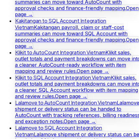
summaries can move toward AutoCount with
approval checks and finance-friendly mapping.
Open
page →
Kakitangan to SQL Account Integration
Vietnam
Kakitangan payroll, claim or staff-cost
summaries can move toward SQL Account with
approval checks and finance-friendly mapping.
Open
page →
Klikit to AutoCount Integration Vietnam
Klikit sales,
outlet totals and payment breakdowns can move int
a cleaner AutoCount-ready workflow with item
mapping and review rules.
Open page →
Klikit to SQL Account Integration Vietnam
Klikit sales,
outlet totals and payment breakdowns can move int
a cleaner SQL Account workflow with item mapping
and review rules.
Open page →
Lalamove to AutoCount Integration Vietnam
Lalamov
shipment or delivery status can be handed to
AutoCount with tracking references, billing readines
and exception notes.
Open page →
Lalamove to SQL Account Integration
Vietnam
Lalamove shipment or delivery status can b