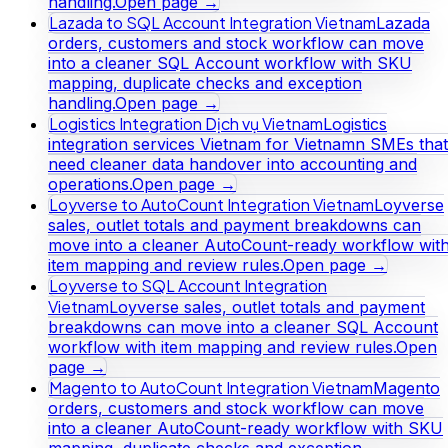
handling.
Open page →
Lazada to SQL Account Integration Vietnam
Lazada
orders, customers and stock workflow can move
into a cleaner SQL Account workflow with SKU
mapping, duplicate checks and exception
handling.
Open page →
Logistics Integration Dịch vụ Vietnam
Logistics
integration services Vietnam for Vietnamn SMEs that
need cleaner data handover into accounting and
operations.
Open page →
Loyverse to AutoCount Integration Vietnam
Loyverse
sales, outlet totals and payment breakdowns can
move into a cleaner AutoCount-ready workflow wit
item mapping and review rules.
Open page →
Loyverse to SQL Account Integration
Vietnam
Loyverse sales, outlet totals and payment
breakdowns can move into a cleaner SQL Account
workflow with item mapping and review rules.
Open
page →
Magento to AutoCount Integration Vietnam
Magento
orders, customers and stock workflow can move
into a cleaner AutoCount-ready workflow with SKU
mapping, duplicate checks and exception