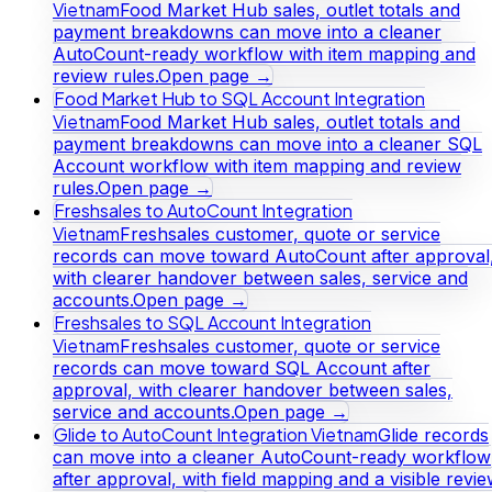
Vietnam
Food Market Hub sales, outlet totals and
payment breakdowns can move into a cleaner
AutoCount-ready workflow with item mapping and
review rules.
Open page →
Food Market Hub to SQL Account Integration
Vietnam
Food Market Hub sales, outlet totals and
payment breakdowns can move into a cleaner SQL
Account workflow with item mapping and review
rules.
Open page →
Freshsales to AutoCount Integration
Vietnam
Freshsales customer, quote or service
records can move toward AutoCount after approval
with clearer handover between sales, service and
accounts.
Open page →
Freshsales to SQL Account Integration
Vietnam
Freshsales customer, quote or service
records can move toward SQL Account after
approval, with clearer handover between sales,
service and accounts.
Open page →
Glide to AutoCount Integration Vietnam
Glide records
can move into a cleaner AutoCount-ready workflow
after approval, with field mapping and a visible revi