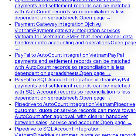
payments and settlement records can be matched
with AutoCount records so reconciliation is less
dependent on spreadsheets.
Open page →
Payment Gateway Integration Dịch vụ
Vietnam
Payment gateway integration services
Vietnam for Vietnamn SMEs that need cleaner data
handover into accounting and operations.
Open page
→
PayPal to AutoCount Integration Vietnam
PayPal
payments and settlement records can be matched
with AutoCount records so reconciliation is less
dependent on spreadsheets.
Open page →
PayPal to SQL Account Integration Vietnam
PayPal
payments and settlement records can be matched
with SQL Account records so reconciliation is less
dependent on spreadsheets.
Open page →
Pipedrive to AutoCount Integration Vietnam
Pipedrive
customer, quote or service records can move towar
AutoCount after approval, with clearer handover
between sales, service and accounts.
Open page →
Pipedrive to SQL Account Integration
Vietnam
Pipedrive customer, quote or service record