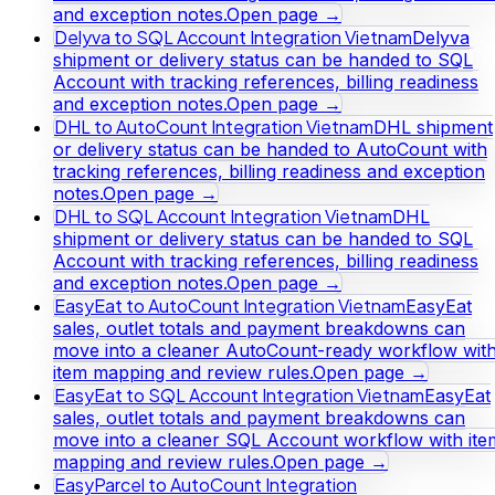
and exception notes.
Open page →
Delyva to SQL Account Integration Vietnam
Delyva
shipment or delivery status can be handed to SQL
Account with tracking references, billing readiness
and exception notes.
Open page →
DHL to AutoCount Integration Vietnam
DHL shipment
or delivery status can be handed to AutoCount with
tracking references, billing readiness and exception
notes.
Open page →
DHL to SQL Account Integration Vietnam
DHL
shipment or delivery status can be handed to SQL
Account with tracking references, billing readiness
and exception notes.
Open page →
EasyEat to AutoCount Integration Vietnam
EasyEat
sales, outlet totals and payment breakdowns can
move into a cleaner AutoCount-ready workflow wit
item mapping and review rules.
Open page →
EasyEat to SQL Account Integration Vietnam
EasyEat
sales, outlet totals and payment breakdowns can
move into a cleaner SQL Account workflow with ite
mapping and review rules.
Open page →
EasyParcel to AutoCount Integration