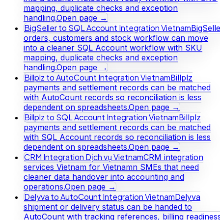
mapping, duplicate checks and exception
handling.
Open page →
BigSeller to SQL Account Integration Vietnam
BigSell
orders, customers and stock workflow can move
into a cleaner SQL Account workflow with SKU
mapping, duplicate checks and exception
handling.
Open page →
Billplz to AutoCount Integration Vietnam
Billplz
payments and settlement records can be matched
with AutoCount records so reconciliation is less
dependent on spreadsheets.
Open page →
Billplz to SQL Account Integration Vietnam
Billplz
payments and settlement records can be matched
with SQL Account records so reconciliation is less
dependent on spreadsheets.
Open page →
CRM Integration Dịch vụ Vietnam
CRM integration
services Vietnam for Vietnamn SMEs that need
cleaner data handover into accounting and
operations.
Open page →
Delyva to AutoCount Integration Vietnam
Delyva
shipment or delivery status can be handed to
AutoCount with tracking references, billing readines