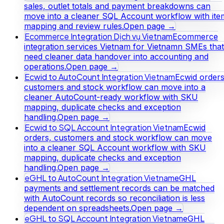
sales, outlet totals and payment breakdowns can
move into a cleaner SQL Account workflow with ite
mapping and review rules.
Open page →
Ecommerce Integration Dịch vụ Vietnam
Ecommerce
integration services Vietnam for Vietnamn SMEs that
need cleaner data handover into accounting and
operations.
Open page →
Ecwid to AutoCount Integration Vietnam
Ecwid orders
customers and stock workflow can move into a
cleaner AutoCount-ready workflow with SKU
mapping, duplicate checks and exception
handling.
Open page →
Ecwid to SQL Account Integration Vietnam
Ecwid
orders, customers and stock workflow can move
into a cleaner SQL Account workflow with SKU
mapping, duplicate checks and exception
handling.
Open page →
eGHL to AutoCount Integration Vietnam
eGHL
payments and settlement records can be matched
with AutoCount records so reconciliation is less
dependent on spreadsheets.
Open page →
eGHL to SQL Account Integration Vietnam
eGHL