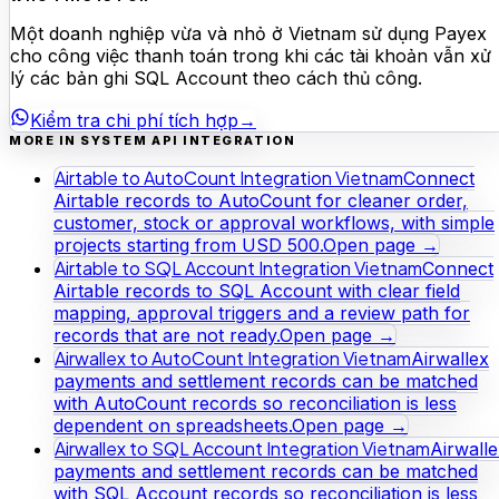
Một doanh nghiệp vừa và nhỏ ở Vietnam sử dụng Payex
cho công việc thanh toán trong khi các tài khoản vẫn xử
lý các bản ghi SQL Account theo cách thủ công.
Kiểm tra chi phí tích hợp
→
MORE IN SYSTEM API INTEGRATION
Airtable to AutoCount Integration Vietnam
Connect
Airtable records to AutoCount for cleaner order,
customer, stock or approval workflows, with simple
projects starting from USD 500.
Open page →
Airtable to SQL Account Integration Vietnam
Connect
Airtable records to SQL Account with clear field
mapping, approval triggers and a review path for
records that are not ready.
Open page →
Airwallex to AutoCount Integration Vietnam
Airwallex
payments and settlement records can be matched
with AutoCount records so reconciliation is less
dependent on spreadsheets.
Open page →
Airwallex to SQL Account Integration Vietnam
Airwall
payments and settlement records can be matched
with SQL Account records so reconciliation is less