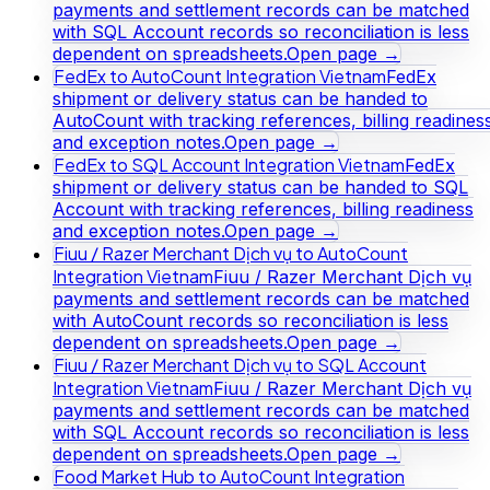
payments and settlement records can be matched
with SQL Account records so reconciliation is less
dependent on spreadsheets.
Open page →
FedEx to AutoCount Integration Vietnam
FedEx
shipment or delivery status can be handed to
AutoCount with tracking references, billing readines
and exception notes.
Open page →
FedEx to SQL Account Integration Vietnam
FedEx
shipment or delivery status can be handed to SQL
Account with tracking references, billing readiness
and exception notes.
Open page →
Fiuu / Razer Merchant Dịch vụ to AutoCount
Integration Vietnam
Fiuu / Razer Merchant Dịch vụ
payments and settlement records can be matched
with AutoCount records so reconciliation is less
dependent on spreadsheets.
Open page →
Fiuu / Razer Merchant Dịch vụ to SQL Account
Integration Vietnam
Fiuu / Razer Merchant Dịch vụ
payments and settlement records can be matched
with SQL Account records so reconciliation is less
dependent on spreadsheets.
Open page →
Food Market Hub to AutoCount Integration