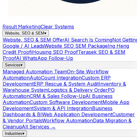
Result Marketing
Clear Systems
Website, SEO & SEM
▾
Website, SEO & SEM Offer
AI Search Is Coming
Not Gettin
Google / AI Leads
Website SEO SEM Package
Ing Heng
Credit Proof
iHousing SEO Proof
Terasek SEO & SEM
Proof
AI WhatsApp Follow-Up
Services
▾
Managed Automation Team
On-Site Workflow
Automation
AutoCount Integration
Custom ERP
Development
ERP Rescue & System Audit
Inventory &
Warehouse System
Logistics & Delivery Order
PO
Automation
CRM & Sales Follow-Up
AI Business
Automation
Custom Software Development
Mobile App
Development
System & API Integration
Business
Dashboards & BI
Web Application Development
Customer
& Vendor Portals
Workflow Automation
Data Migration &
Cleanup
All Services →
Industries
▾