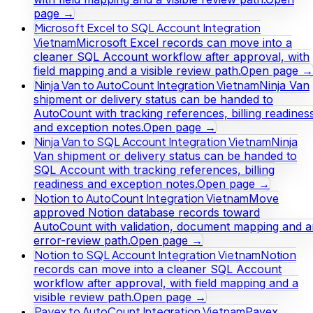
page →
Microsoft Excel to SQL Account Integration
Vietnam
Microsoft Excel records can move into a
cleaner SQL Account workflow after approval, with
field mapping and a visible review path.
Open page →
Ninja Van to AutoCount Integration Vietnam
Ninja Van
shipment or delivery status can be handed to
AutoCount with tracking references, billing readines
and exception notes.
Open page →
Ninja Van to SQL Account Integration Vietnam
Ninja
Van shipment or delivery status can be handed to
SQL Account with tracking references, billing
readiness and exception notes.
Open page →
Notion to AutoCount Integration Vietnam
Move
approved Notion database records toward
AutoCount with validation, document mapping and a
error-review path.
Open page →
Notion to SQL Account Integration Vietnam
Notion
records can move into a cleaner SQL Account
workflow after approval, with field mapping and a
visible review path.
Open page →
Payex to AutoCount Integration Vietnam
Payex