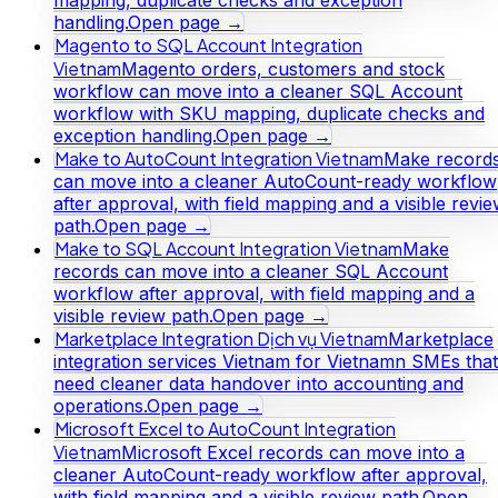
handling.
Open page →
Magento to SQL Account Integration
Vietnam
Magento orders, customers and stock
workflow can move into a cleaner SQL Account
workflow with SKU mapping, duplicate checks and
exception handling.
Open page →
Make to AutoCount Integration Vietnam
Make record
can move into a cleaner AutoCount-ready workflow
after approval, with field mapping and a visible revi
path.
Open page →
Make to SQL Account Integration Vietnam
Make
records can move into a cleaner SQL Account
workflow after approval, with field mapping and a
visible review path.
Open page →
Marketplace Integration Dịch vụ Vietnam
Marketplace
integration services Vietnam for Vietnamn SMEs that
need cleaner data handover into accounting and
operations.
Open page →
Microsoft Excel to AutoCount Integration
Vietnam
Microsoft Excel records can move into a
cleaner AutoCount-ready workflow after approval,
with field mapping and a visible review path.
Open