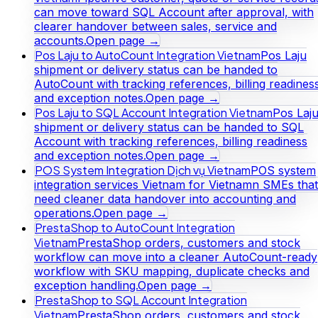
can move toward SQL Account after approval, with
clearer handover between sales, service and
accounts.
Open page →
Pos Laju to AutoCount Integration Vietnam
Pos Laju
shipment or delivery status can be handed to
AutoCount with tracking references, billing readines
and exception notes.
Open page →
Pos Laju to SQL Account Integration Vietnam
Pos Laj
shipment or delivery status can be handed to SQL
Account with tracking references, billing readiness
and exception notes.
Open page →
POS System Integration Dịch vụ Vietnam
POS system
integration services Vietnam for Vietnamn SMEs that
need cleaner data handover into accounting and
operations.
Open page →
PrestaShop to AutoCount Integration
Vietnam
PrestaShop orders, customers and stock
workflow can move into a cleaner AutoCount-ready
workflow with SKU mapping, duplicate checks and
exception handling.
Open page →
PrestaShop to SQL Account Integration
Vietnam
PrestaShop orders, customers and stock