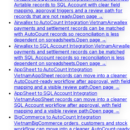
Airtable records to SQL Account with clear field
mapping, approval triggers and a review path for
records that are not ready.
Open page →
Airwallex to AutoCount Integration Vietnam
Airwallex
payments and settlement records can be matched
with AutoCount records so reconciliation is less
dependent on spreadsheets.
Open page →
Airwallex to SQL Account Integration Vietnam
Airwall
payments and settlement records can be matched
with SQL Account records so reconciliation is less
dependent on spreadsheets.
Open page →
AppSheet to AutoCount Integration
Vietnam
AppSheet records can move into a cleaner
AutoCount-ready workflow after approval, with field
mapping and a visible review path.
Open page →
AppSheet to SQL Account Integration
Vietnam
AppSheet records can move into a cleaner
SQL Account workflow after approval, with field
mapping and a visible review path.
Open page →
BigCommerce to AutoCount Integration
Vietnam
BigCommerce orders, customers and stock
workflow can move into a cleaner AutoCount-ready