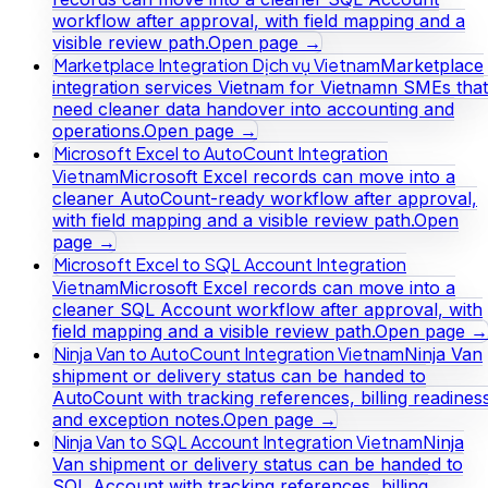
workflow after approval, with field mapping and a
visible review path.
Open page →
Marketplace Integration Dịch vụ Vietnam
Marketplace
integration services Vietnam for Vietnamn SMEs that
need cleaner data handover into accounting and
operations.
Open page →
Microsoft Excel to AutoCount Integration
Vietnam
Microsoft Excel records can move into a
cleaner AutoCount-ready workflow after approval,
with field mapping and a visible review path.
Open
page →
Microsoft Excel to SQL Account Integration
Vietnam
Microsoft Excel records can move into a
cleaner SQL Account workflow after approval, with
field mapping and a visible review path.
Open page →
Ninja Van to AutoCount Integration Vietnam
Ninja Van
shipment or delivery status can be handed to
AutoCount with tracking references, billing readines
and exception notes.
Open page →
Ninja Van to SQL Account Integration Vietnam
Ninja
Van shipment or delivery status can be handed to
SQL Account with tracking references, billing