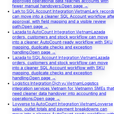
approved operational data reaches accounts with
fewer manual handovers.
Open page →
Lark to SQL Account Integration Vietnam
Lark record
can move into a cleaner SQL Account workflow afte
approval, with field mapping and a visible review
path.
Open page →
Lazada to AutoCount Integration Vietnam
Lazada
orders, customers and stock workflow can move
into a cleaner AutoCount-ready workflow with SKU
mapping, duplicate checks and exception
handling.
Open page →
Lazada to SQL Account Integration Vietnam
Lazada
orders, customers and stock workflow can move
into a cleaner SQL Account workflow with SKU
mapping, duplicate checks and exception
handling.
Open page →
Logistics Integration Dịch vụ Vietnam
Logistics
integration services Vietnam for Vietnamn SMEs that
need cleaner data handover into accounting and
operations.
Open page →
Loyverse to AutoCount Integration Vietnam
Loyverse
sales, outlet totals and payment breakdowns can