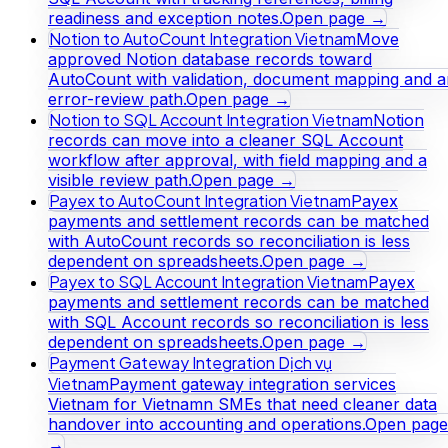
readiness and exception notes.
Open page →
Notion to AutoCount Integration Vietnam
Move
approved Notion database records toward
AutoCount with validation, document mapping and a
error-review path.
Open page →
Notion to SQL Account Integration Vietnam
Notion
records can move into a cleaner SQL Account
workflow after approval, with field mapping and a
visible review path.
Open page →
Payex to AutoCount Integration Vietnam
Payex
payments and settlement records can be matched
with AutoCount records so reconciliation is less
dependent on spreadsheets.
Open page →
Payex to SQL Account Integration Vietnam
Payex
payments and settlement records can be matched
with SQL Account records so reconciliation is less
dependent on spreadsheets.
Open page →
Payment Gateway Integration Dịch vụ
Vietnam
Payment gateway integration services
Vietnam for Vietnamn SMEs that need cleaner data
handover into accounting and operations.
Open page
→