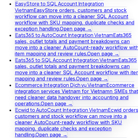
EasyStore to SQL Account Integration
Vietnam
EasyStore orders, customers and stock
workflow can move into a cleaner SQL Account
workflow with SKU mapping, duplicate checks and
exception handling.
Open page →
Eats365 to AutoCount Integration Vietnam
Eats365
sales, outlet totals and payment breakdowns can
move into a cleaner AutoCount-ready workflow wit
item mapping and review rules.
Open page →
Eats365 to SQL Account Integration Vietnam
Eats365
sales, outlet totals and payment breakdowns can
move into a cleaner SQL Account workflow with ite
mapping and review rules.
Open page →
Ecommerce Integration Dịch vụ Vietnam
Ecommerce
integration services Vietnam for Vietnamn SMEs that
need cleaner data handover into accounting and
operations.
Open page →
Ecwid to AutoCount Integration Vietnam
Ecwid orders
customers and stock workflow can move into a
cleaner AutoCount-ready workflow with SKU
mapping, duplicate checks and exception
handling.
Open page →