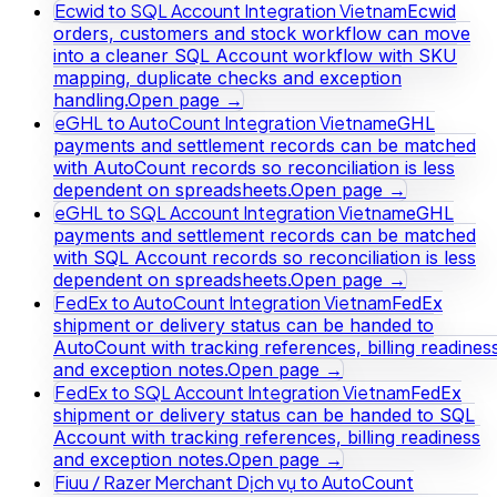
Ecwid to SQL Account Integration Vietnam
Ecwid
orders, customers and stock workflow can move
into a cleaner SQL Account workflow with SKU
mapping, duplicate checks and exception
handling.
Open page →
eGHL to AutoCount Integration Vietnam
eGHL
payments and settlement records can be matched
with AutoCount records so reconciliation is less
dependent on spreadsheets.
Open page →
eGHL to SQL Account Integration Vietnam
eGHL
payments and settlement records can be matched
with SQL Account records so reconciliation is less
dependent on spreadsheets.
Open page →
FedEx to AutoCount Integration Vietnam
FedEx
shipment or delivery status can be handed to
AutoCount with tracking references, billing readines
and exception notes.
Open page →
FedEx to SQL Account Integration Vietnam
FedEx
shipment or delivery status can be handed to SQL
Account with tracking references, billing readiness
and exception notes.
Open page →
Fiuu / Razer Merchant Dịch vụ to AutoCount