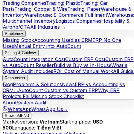
Trading Companies
Trading: Plastic
Trading: Car
Parts
Trading: Copper & Wire
Trading: Paper
Warehouse &
Inventory
Warehouse: E-Commerce Fulfilment
Warehouse
Multichannel Inventory
Logistics Companies
Hospitality &
Airbnb/OTA
All Industries →
Problems
▾
Missing Stock
Accounting Used as CRM
ERP No One
Uses
Manual Entry into AutoCount
Pricing & Guides
▾
AutoCount Integration Cost
Custom ERP Cost
Custom ERP
vs AutoCount Reseller
Build vs Buy vs In-House
What a
System Audit Includes
ROI: Cost of Manual Work
All Guide
Resources
▾
Blog
Problems & Solutions
News
ERP vs Accounting vs
CRM…
AutoCount Custom vs Custom ERP
Why ERP
Projects Fail
Missing Stock Checklist
About
System Audit
WhatsApp
WhatsApp Us
→
Browse
MENU
Market version:
Vietnam
Starting price:
USD
500
Language:
Tiếng Việt
Malaysia
Singapore
Indonesia
Vietnam