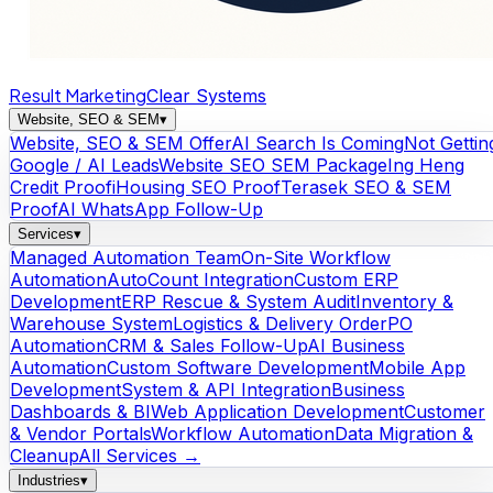
Result Marketing
Clear Systems
Website, SEO & SEM
▾
Website, SEO & SEM Offer
AI Search Is Coming
Not Gettin
Google / AI Leads
Website SEO SEM Package
Ing Heng
Credit Proof
iHousing SEO Proof
Terasek SEO & SEM
Proof
AI WhatsApp Follow-Up
Services
▾
Managed Automation Team
On-Site Workflow
Automation
AutoCount Integration
Custom ERP
Development
ERP Rescue & System Audit
Inventory &
Warehouse System
Logistics & Delivery Order
PO
Automation
CRM & Sales Follow-Up
AI Business
Automation
Custom Software Development
Mobile App
Development
System & API Integration
Business
Dashboards & BI
Web Application Development
Customer
& Vendor Portals
Workflow Automation
Data Migration &
Cleanup
All Services →
Industries
▾