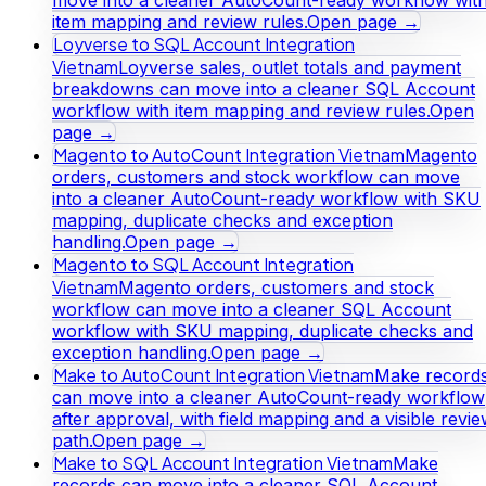
move into a cleaner AutoCount-ready workflow wit
item mapping and review rules.
Open page →
Loyverse to SQL Account Integration
Vietnam
Loyverse sales, outlet totals and payment
breakdowns can move into a cleaner SQL Account
workflow with item mapping and review rules.
Open
page →
Magento to AutoCount Integration Vietnam
Magento
orders, customers and stock workflow can move
into a cleaner AutoCount-ready workflow with SKU
mapping, duplicate checks and exception
handling.
Open page →
Magento to SQL Account Integration
Vietnam
Magento orders, customers and stock
workflow can move into a cleaner SQL Account
workflow with SKU mapping, duplicate checks and
exception handling.
Open page →
Make to AutoCount Integration Vietnam
Make record
can move into a cleaner AutoCount-ready workflow
after approval, with field mapping and a visible revi
path.
Open page →
Make to SQL Account Integration Vietnam
Make
records can move into a cleaner SQL Account