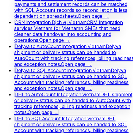
payments and settlement records can be matched
with SQL Account records so reconciliation is less
dependent on spreadsheets.
Open page →
CRM Integration Dịch vụ Vietnam
CRM integration
services Vietnam for Vietnamn SMEs that need
cleaner data handover into accounting and
operations.
Open page →
Delyva to AutoCount Integration Vietnam
Delyva
shipment or delivery status can be handed to
AutoCount with tracking references, billing readines
and exception notes.
Open page →
Delyva to SQL Account Integration Vietnam
Delyva
shipment or delivery status can be handed to SQL
Account with tracking references, billing readiness
and exception notes.
Open page →
DHL to AutoCount Integration Vietnam
DHL shipment
or delivery status can be handed to AutoCount with
tracking references, billing readiness and exception
notes.
Open page →
DHL to SQL Account Integration Vietnam
DHL
shipment or delivery status can be handed to SQL
Account with tracking references, billing readiness