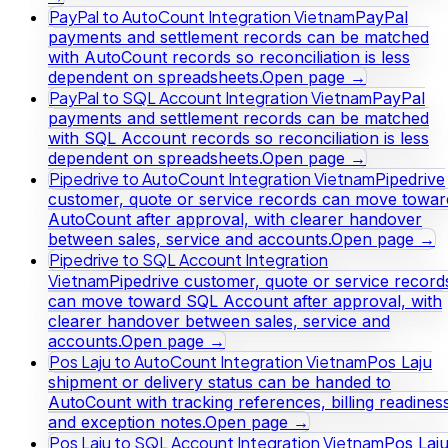
PayPal to AutoCount Integration Vietnam
PayPal
payments and settlement records can be matched
with AutoCount records so reconciliation is less
dependent on spreadsheets.
Open page →
PayPal to SQL Account Integration Vietnam
PayPal
payments and settlement records can be matched
with SQL Account records so reconciliation is less
dependent on spreadsheets.
Open page →
Pipedrive to AutoCount Integration Vietnam
Pipedrive
customer, quote or service records can move towar
AutoCount after approval, with clearer handover
between sales, service and accounts.
Open page →
Pipedrive to SQL Account Integration
Vietnam
Pipedrive customer, quote or service record
can move toward SQL Account after approval, with
clearer handover between sales, service and
accounts.
Open page →
Pos Laju to AutoCount Integration Vietnam
Pos Laju
shipment or delivery status can be handed to
AutoCount with tracking references, billing readines
and exception notes.
Open page →
Pos Laju to SQL Account Integration Vietnam
Pos Laj