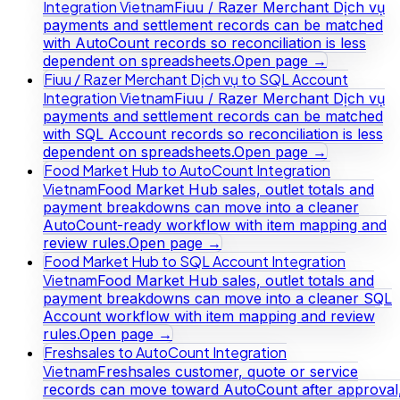
Integration Vietnam
Fiuu / Razer Merchant Dịch vụ
payments and settlement records can be matched
with AutoCount records so reconciliation is less
dependent on spreadsheets.
Open page →
Fiuu / Razer Merchant Dịch vụ to SQL Account
Integration Vietnam
Fiuu / Razer Merchant Dịch vụ
payments and settlement records can be matched
with SQL Account records so reconciliation is less
dependent on spreadsheets.
Open page →
Food Market Hub to AutoCount Integration
Vietnam
Food Market Hub sales, outlet totals and
payment breakdowns can move into a cleaner
AutoCount-ready workflow with item mapping and
review rules.
Open page →
Food Market Hub to SQL Account Integration
Vietnam
Food Market Hub sales, outlet totals and
payment breakdowns can move into a cleaner SQL
Account workflow with item mapping and review
rules.
Open page →
Freshsales to AutoCount Integration
Vietnam
Freshsales customer, quote or service
records can move toward AutoCount after approval