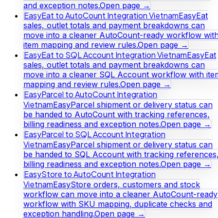
and exception notes.
Open page →
EasyEat to AutoCount Integration Vietnam
EasyEat
sales, outlet totals and payment breakdowns can
move into a cleaner AutoCount-ready workflow wit
item mapping and review rules.
Open page →
EasyEat to SQL Account Integration Vietnam
EasyEat
sales, outlet totals and payment breakdowns can
move into a cleaner SQL Account workflow with ite
mapping and review rules.
Open page →
EasyParcel to AutoCount Integration
Vietnam
EasyParcel shipment or delivery status can
be handed to AutoCount with tracking references,
billing readiness and exception notes.
Open page →
EasyParcel to SQL Account Integration
Vietnam
EasyParcel shipment or delivery status can
be handed to SQL Account with tracking references
billing readiness and exception notes.
Open page →
EasyStore to AutoCount Integration
Vietnam
EasyStore orders, customers and stock
workflow can move into a cleaner AutoCount-ready
workflow with SKU mapping, duplicate checks and
exception handling.
Open page →