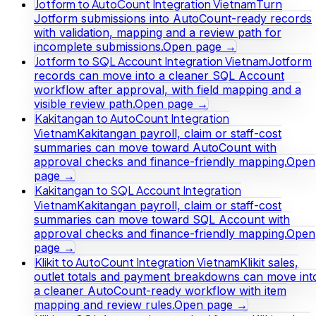
Jotform to AutoCount Integration Vietnam
Turn
Jotform submissions into AutoCount-ready records
with validation, mapping and a review path for
incomplete submissions.
Open page →
Jotform to SQL Account Integration Vietnam
Jotform
records can move into a cleaner SQL Account
workflow after approval, with field mapping and a
visible review path.
Open page →
Kakitangan to AutoCount Integration
Vietnam
Kakitangan payroll, claim or staff-cost
summaries can move toward AutoCount with
approval checks and finance-friendly mapping.
Open
page →
Kakitangan to SQL Account Integration
Vietnam
Kakitangan payroll, claim or staff-cost
summaries can move toward SQL Account with
approval checks and finance-friendly mapping.
Open
page →
Klikit to AutoCount Integration Vietnam
Klikit sales,
outlet totals and payment breakdowns can move int
a cleaner AutoCount-ready workflow with item
mapping and review rules.
Open page →