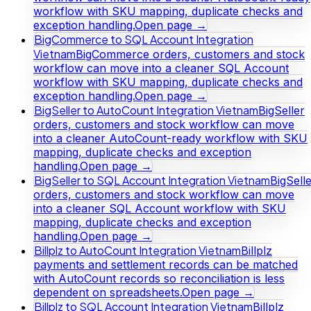
workflow with SKU mapping, duplicate checks and
exception handling.
Open page →
BigCommerce to SQL Account Integration
Vietnam
BigCommerce orders, customers and stock
workflow can move into a cleaner SQL Account
workflow with SKU mapping, duplicate checks and
exception handling.
Open page →
BigSeller to AutoCount Integration Vietnam
BigSeller
orders, customers and stock workflow can move
into a cleaner AutoCount-ready workflow with SKU
mapping, duplicate checks and exception
handling.
Open page →
BigSeller to SQL Account Integration Vietnam
BigSell
orders, customers and stock workflow can move
into a cleaner SQL Account workflow with SKU
mapping, duplicate checks and exception
handling.
Open page →
Billplz to AutoCount Integration Vietnam
Billplz
payments and settlement records can be matched
with AutoCount records so reconciliation is less
dependent on spreadsheets.
Open page →
Billplz to SQL Account Integration Vietnam
Billplz