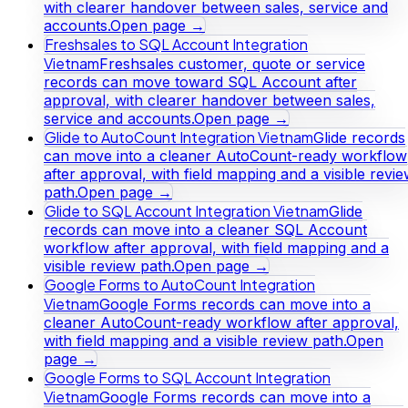
with clearer handover between sales, service and
accounts.
Open page →
Freshsales to SQL Account Integration
Vietnam
Freshsales customer, quote or service
records can move toward SQL Account after
approval, with clearer handover between sales,
service and accounts.
Open page →
Glide to AutoCount Integration Vietnam
Glide records
can move into a cleaner AutoCount-ready workflow
after approval, with field mapping and a visible revi
path.
Open page →
Glide to SQL Account Integration Vietnam
Glide
records can move into a cleaner SQL Account
workflow after approval, with field mapping and a
visible review path.
Open page →
Google Forms to AutoCount Integration
Vietnam
Google Forms records can move into a
cleaner AutoCount-ready workflow after approval,
with field mapping and a visible review path.
Open
page →
Google Forms to SQL Account Integration
Vietnam
Google Forms records can move into a