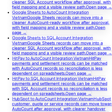
cleaner SQL Account workflow after approval, with
field mapping and a visible review path.
Open page →
Google Sheets to AutoCount Integration
Vietnam
Google Sheets records can move into a
cleaner AutoCount-ready workflow after approval,
with field mapping and a visible review path.
Open
page →
Google Sheets to SQL Account Integration
Vietnam
Google Sheets records can move into a
cleaner SQL Account workflow after approval, with
field mapping and a visible review path.
Open page →
HitPay to AutoCount Integration Vietnam
HitPay
payments and settlement records can be matched
with AutoCount records so reconciliation is less
dependent on spreadsheets.
Open page →
HitPay to SQL Account Integration Vietnam
HitPay
payments and settlement records can be matched
with SQL Account records so reconciliation is less
dependent on spreadsheets.
Open page →
HubSpot to AutoCount Integration Vietnam
HubSpot
customer, quote or service records can move towar
AutoCount after approval, with clearer handover