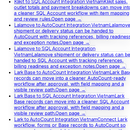
Klikit to SQL Account Integration Vietnam
Klikit sales,
outlet totals and payment breakdowns can move int
a cleaner SQL Account workflow with item mapping
and review rules.
Open page →
Lalamove to AutoCount Integration Vietnam
Lalamov
shipment or delivery status can be handed to
AutoCount with tracking references, billing readines
and exception notes.
Open page →
Lalamove to SQL Account Integration
Vietnam
Lalamove shipment or delivery status can b
handed to SQL Account with tracking references,
billing readiness and exception notes.
Open page →
Lark Base to AutoCount Integration Vietnam
Lark Bas
records can move into a cleaner AutoCount-ready
workflow after approval, with field mapping and a
visible review path.
Open page →
Lark Base to SQL Account Integration Vietnam
Lark
Base records can move into a cleaner SQL Account
workflow after approval, with field mapping and a
visible review path.
Open page →
Lark to AutoCount Integration Vietnam
Connect Lark
workflow, forms or Base records to AutoCount so