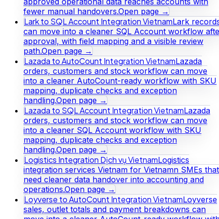
approved operational data reaches accounts with
fewer manual handovers.
Open page →
Lark to SQL Account Integration Vietnam
Lark record
can move into a cleaner SQL Account workflow afte
approval, with field mapping and a visible review
path.
Open page →
Lazada to AutoCount Integration Vietnam
Lazada
orders, customers and stock workflow can move
into a cleaner AutoCount-ready workflow with SKU
mapping, duplicate checks and exception
handling.
Open page →
Lazada to SQL Account Integration Vietnam
Lazada
orders, customers and stock workflow can move
into a cleaner SQL Account workflow with SKU
mapping, duplicate checks and exception
handling.
Open page →
Logistics Integration Dịch vụ Vietnam
Logistics
integration services Vietnam for Vietnamn SMEs that
need cleaner data handover into accounting and
operations.
Open page →
Loyverse to AutoCount Integration Vietnam
Loyverse
sales, outlet totals and payment breakdowns can