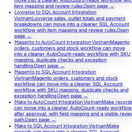
move into a cleaner AutoCount-ready workflow wit
item mapping and review rules.
Open page →
Loyverse to SQL Account Integration
Vietnam
Loyverse sales, outlet totals and payment
breakdowns can move into a cleaner SQL Account
workflow with item mapping and review rules.
Open
page →
Magento to AutoCount Integration Vietnam
Magento
orders, customers and stock workflow can move
into a cleaner AutoCount-ready workflow with SKU
mapping, duplicate checks and exception
handling.
Open page →
Magento to SQL Account Integration
Vietnam
Magento orders, customers and stock
workflow can move into a cleaner SQL Account
workflow with SKU mapping, duplicate checks and
exception handling.
Open page →
Make to AutoCount Integration Vietnam
Make record
can move into a cleaner AutoCount-ready workflow
after approval, with field mapping and a visible revi
path.
Open page →
Make to SQL Account Integration Vietnam
Make
records can move into a cleaner SQL Account