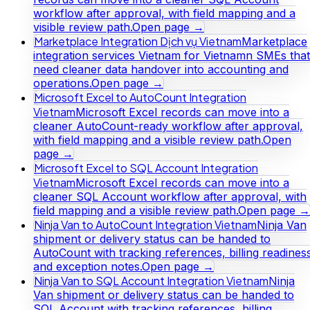
workflow after approval, with field mapping and a
visible review path.
Open page →
Marketplace Integration Dịch vụ Vietnam
Marketplace
integration services Vietnam for Vietnamn SMEs that
need cleaner data handover into accounting and
operations.
Open page →
Microsoft Excel to AutoCount Integration
Vietnam
Microsoft Excel records can move into a
cleaner AutoCount-ready workflow after approval,
with field mapping and a visible review path.
Open
page →
Microsoft Excel to SQL Account Integration
Vietnam
Microsoft Excel records can move into a
cleaner SQL Account workflow after approval, with
field mapping and a visible review path.
Open page →
Ninja Van to AutoCount Integration Vietnam
Ninja Van
shipment or delivery status can be handed to
AutoCount with tracking references, billing readines
and exception notes.
Open page →
Ninja Van to SQL Account Integration Vietnam
Ninja
Van shipment or delivery status can be handed to
SQL Account with tracking references, billing