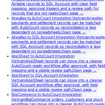
Airtable records to SQL Account with clear field
mapping, approval triggers and a review path for
records that are not ready.
Open page →
Airwallex to AutoCount Integration Vietnam
Airwallex
payments and settlement records can be matched
with AutoCount records so reconciliation is less
dependent on spreadsheets.
Open page →
Airwallex to SQL Account Integration Vietnam
Airwall
payments and settlement records can be matched
with SQL Account records so reconciliation is less
dependent on spreadsheets.
Open page →
AppSheet to AutoCount Integration
Vietnam
AppSheet records can move into a cleaner
AutoCount-ready workflow after approval, with field
mapping and a visible review path.
Open page →
AppSheet to SQL Account Integration
Vietnam
AppSheet records can move into a cleaner
SQL Account workflow after approval, with field
mapping and a visible review path.
Open page →
BigCommerce to AutoCount Integration
Vietnam
BigCommerce orders, customers and stock
workflow can move into a cleaner AutoCount-ready