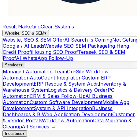
Result Marketing
Clear Systems
Website, SEO & SEM
▾
Website, SEO & SEM Offer
AI Search Is Coming
Not Gettin
Google / AI Leads
Website SEO SEM Package
Ing Heng
Credit Proof
iHousing SEO Proof
Terasek SEO & SEM
Proof
AI WhatsApp Follow-Up
Services
▾
Managed Automation Team
On-Site Workflow
Automation
AutoCount Integration
Custom ERP
Development
ERP Rescue & System Audit
Inventory &
Warehouse System
Logistics & Delivery Order
PO
Automation
CRM & Sales Follow-Up
AI Business
Automation
Custom Software Development
Mobile App
Development
System & API Integration
Business
Dashboards & BI
Web Application Development
Customer
& Vendor Portals
Workflow Automation
Data Migration &
Cleanup
All Services →
Industries
▾