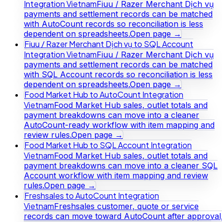
Integration Vietnam
Fiuu / Razer Merchant Dịch vụ
payments and settlement records can be matched
with AutoCount records so reconciliation is less
dependent on spreadsheets.
Open page →
Fiuu / Razer Merchant Dịch vụ to SQL Account
Integration Vietnam
Fiuu / Razer Merchant Dịch vụ
payments and settlement records can be matched
with SQL Account records so reconciliation is less
dependent on spreadsheets.
Open page →
Food Market Hub to AutoCount Integration
Vietnam
Food Market Hub sales, outlet totals and
payment breakdowns can move into a cleaner
AutoCount-ready workflow with item mapping and
review rules.
Open page →
Food Market Hub to SQL Account Integration
Vietnam
Food Market Hub sales, outlet totals and
payment breakdowns can move into a cleaner SQL
Account workflow with item mapping and review
rules.
Open page →
Freshsales to AutoCount Integration
Vietnam
Freshsales customer, quote or service
records can move toward AutoCount after approval