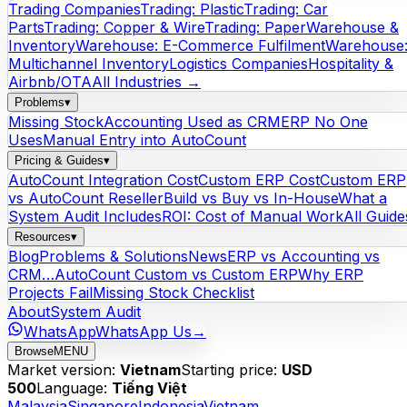
Trading Companies
Trading: Plastic
Trading: Car
Parts
Trading: Copper & Wire
Trading: Paper
Warehouse &
Inventory
Warehouse: E-Commerce Fulfilment
Warehouse
Multichannel Inventory
Logistics Companies
Hospitality &
Airbnb/OTA
All Industries →
Problems
▾
Missing Stock
Accounting Used as CRM
ERP No One
Uses
Manual Entry into AutoCount
Pricing & Guides
▾
AutoCount Integration Cost
Custom ERP Cost
Custom ERP
vs AutoCount Reseller
Build vs Buy vs In-House
What a
System Audit Includes
ROI: Cost of Manual Work
All Guide
Resources
▾
Blog
Problems & Solutions
News
ERP vs Accounting vs
CRM…
AutoCount Custom vs Custom ERP
Why ERP
Projects Fail
Missing Stock Checklist
About
System Audit
WhatsApp
WhatsApp Us
→
Browse
MENU
Market version:
Vietnam
Starting price:
USD
500
Language:
Tiếng Việt
Malaysia
Singapore
Indonesia
Vietnam