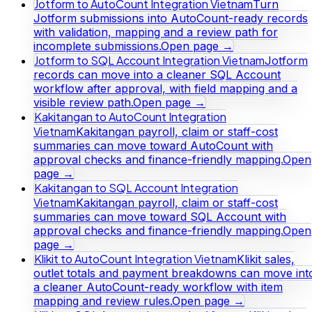
Jotform to AutoCount Integration Vietnam
Turn
Jotform submissions into AutoCount-ready records
with validation, mapping and a review path for
incomplete submissions.
Open page →
Jotform to SQL Account Integration Vietnam
Jotform
records can move into a cleaner SQL Account
workflow after approval, with field mapping and a
visible review path.
Open page →
Kakitangan to AutoCount Integration
Vietnam
Kakitangan payroll, claim or staff-cost
summaries can move toward AutoCount with
approval checks and finance-friendly mapping.
Open
page →
Kakitangan to SQL Account Integration
Vietnam
Kakitangan payroll, claim or staff-cost
summaries can move toward SQL Account with
approval checks and finance-friendly mapping.
Open
page →
Klikit to AutoCount Integration Vietnam
Klikit sales,
outlet totals and payment breakdowns can move int
a cleaner AutoCount-ready workflow with item
mapping and review rules.
Open page →