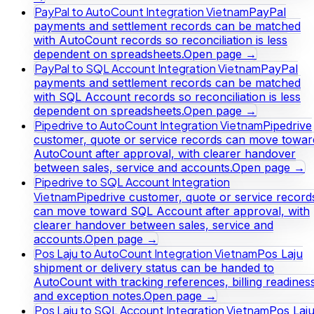
PayPal to AutoCount Integration Vietnam
PayPal
payments and settlement records can be matched
with AutoCount records so reconciliation is less
dependent on spreadsheets.
Open page →
PayPal to SQL Account Integration Vietnam
PayPal
payments and settlement records can be matched
with SQL Account records so reconciliation is less
dependent on spreadsheets.
Open page →
Pipedrive to AutoCount Integration Vietnam
Pipedrive
customer, quote or service records can move towar
AutoCount after approval, with clearer handover
between sales, service and accounts.
Open page →
Pipedrive to SQL Account Integration
Vietnam
Pipedrive customer, quote or service record
can move toward SQL Account after approval, with
clearer handover between sales, service and
accounts.
Open page →
Pos Laju to AutoCount Integration Vietnam
Pos Laju
shipment or delivery status can be handed to
AutoCount with tracking references, billing readines
and exception notes.
Open page →
Pos Laju to SQL Account Integration Vietnam
Pos Laj