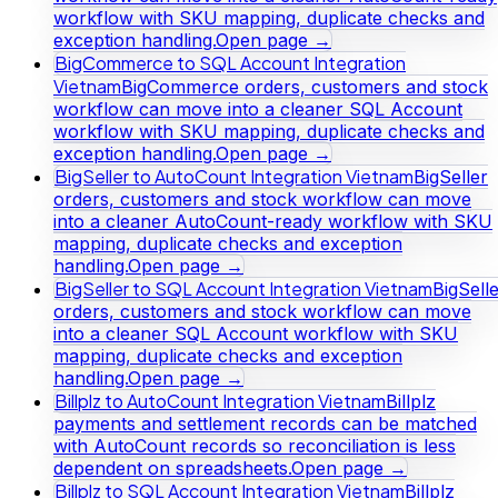
workflow with SKU mapping, duplicate checks and
exception handling.
Open page →
BigCommerce to SQL Account Integration
Vietnam
BigCommerce orders, customers and stock
workflow can move into a cleaner SQL Account
workflow with SKU mapping, duplicate checks and
exception handling.
Open page →
BigSeller to AutoCount Integration Vietnam
BigSeller
orders, customers and stock workflow can move
into a cleaner AutoCount-ready workflow with SKU
mapping, duplicate checks and exception
handling.
Open page →
BigSeller to SQL Account Integration Vietnam
BigSell
orders, customers and stock workflow can move
into a cleaner SQL Account workflow with SKU
mapping, duplicate checks and exception
handling.
Open page →
Billplz to AutoCount Integration Vietnam
Billplz
payments and settlement records can be matched
with AutoCount records so reconciliation is less
dependent on spreadsheets.
Open page →
Billplz to SQL Account Integration Vietnam
Billplz