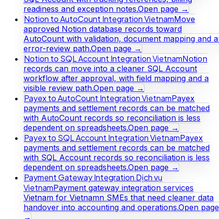
readiness and exception notes.
Open page →
Notion to AutoCount Integration Vietnam
Move
approved Notion database records toward
AutoCount with validation, document mapping and a
error-review path.
Open page →
Notion to SQL Account Integration Vietnam
Notion
records can move into a cleaner SQL Account
workflow after approval, with field mapping and a
visible review path.
Open page →
Payex to AutoCount Integration Vietnam
Payex
payments and settlement records can be matched
with AutoCount records so reconciliation is less
dependent on spreadsheets.
Open page →
Payex to SQL Account Integration Vietnam
Payex
payments and settlement records can be matched
with SQL Account records so reconciliation is less
dependent on spreadsheets.
Open page →
Payment Gateway Integration Dịch vụ
Vietnam
Payment gateway integration services
Vietnam for Vietnamn SMEs that need cleaner data
handover into accounting and operations.
Open page
→