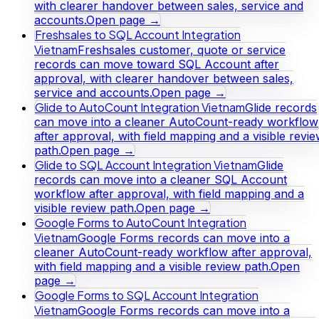
with clearer handover between sales, service and
accounts.
Open page →
Freshsales to SQL Account Integration
Vietnam
Freshsales customer, quote or service
records can move toward SQL Account after
approval, with clearer handover between sales,
service and accounts.
Open page →
Glide to AutoCount Integration Vietnam
Glide records
can move into a cleaner AutoCount-ready workflow
after approval, with field mapping and a visible revi
path.
Open page →
Glide to SQL Account Integration Vietnam
Glide
records can move into a cleaner SQL Account
workflow after approval, with field mapping and a
visible review path.
Open page →
Google Forms to AutoCount Integration
Vietnam
Google Forms records can move into a
cleaner AutoCount-ready workflow after approval,
with field mapping and a visible review path.
Open
page →
Google Forms to SQL Account Integration
Vietnam
Google Forms records can move into a