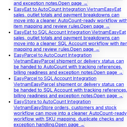
and exception notes.
Open page →
EasyEat to AutoCount Integration Vietnam
EasyEat
sales, outlet totals and payment breakdowns can
move into a cleaner AutoCount-ready workflow wit
item mapping and review rules.
Open page →
EasyEat to SQL Account Integration Vietnam
EasyEat
sales, outlet totals and payment breakdowns can
move into a cleaner SQL Account workflow with ite
mapping and review rules.
Open page →
EasyParcel to AutoCount Integration
Vietnam
EasyParcel shipment or delivery status can
be handed to AutoCount with tracking references,
billing readiness and exception notes.
Open page →
EasyParcel to SQL Account Integration
Vietnam
EasyParcel shipment or delivery status can
be handed to SQL Account with tracking references
billing readiness and exception notes.
Open page →
EasyStore to AutoCount Integration
Vietnam
EasyStore orders, customers and stock
workflow can move into a cleaner AutoCount-ready
workflow with SKU mapping, duplicate checks and
exception handling.
Open page →