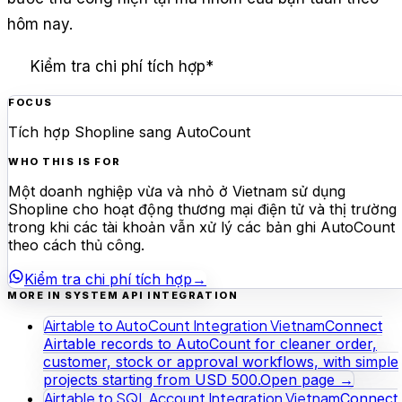
hôm nay.
Kiểm tra chi phí tích hợp
*
FOCUS
Tích hợp Shopline sang AutoCount
WHO THIS IS FOR
Một doanh nghiệp vừa và nhỏ ở Vietnam sử dụng
Shopline cho hoạt động thương mại điện tử và thị trường
trong khi các tài khoản vẫn xử lý các bản ghi AutoCount
theo cách thủ công.
Kiểm tra chi phí tích hợp
→
MORE IN SYSTEM API INTEGRATION
Airtable to AutoCount Integration Vietnam
Connect
Airtable records to AutoCount for cleaner order,
customer, stock or approval workflows, with simple
projects starting from USD 500.
Open page →
Airtable to SQL Account Integration Vietnam
Connect