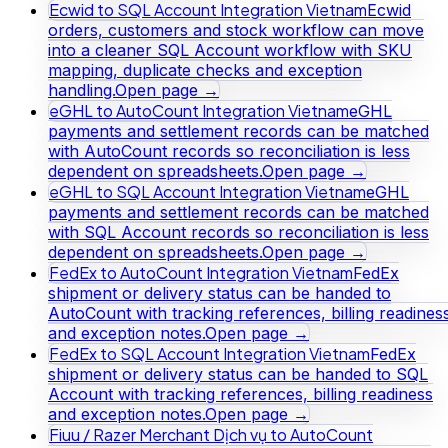
Ecwid to SQL Account Integration Vietnam
Ecwid
orders, customers and stock workflow can move
into a cleaner SQL Account workflow with SKU
mapping, duplicate checks and exception
handling.
Open page →
eGHL to AutoCount Integration Vietnam
eGHL
payments and settlement records can be matched
with AutoCount records so reconciliation is less
dependent on spreadsheets.
Open page →
eGHL to SQL Account Integration Vietnam
eGHL
payments and settlement records can be matched
with SQL Account records so reconciliation is less
dependent on spreadsheets.
Open page →
FedEx to AutoCount Integration Vietnam
FedEx
shipment or delivery status can be handed to
AutoCount with tracking references, billing readines
and exception notes.
Open page →
FedEx to SQL Account Integration Vietnam
FedEx
shipment or delivery status can be handed to SQL
Account with tracking references, billing readiness
and exception notes.
Open page →
Fiuu / Razer Merchant Dịch vụ to AutoCount