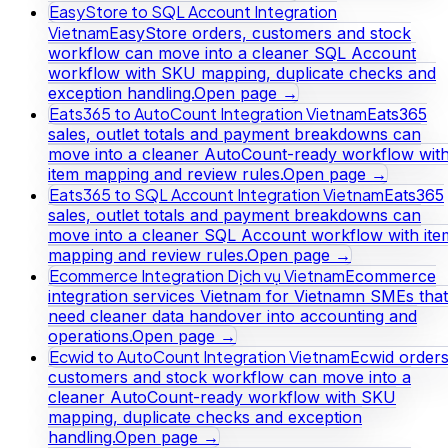
EasyStore to SQL Account Integration
Vietnam
EasyStore orders, customers and stock
workflow can move into a cleaner SQL Account
workflow with SKU mapping, duplicate checks and
exception handling.
Open page →
Eats365 to AutoCount Integration Vietnam
Eats365
sales, outlet totals and payment breakdowns can
move into a cleaner AutoCount-ready workflow wit
item mapping and review rules.
Open page →
Eats365 to SQL Account Integration Vietnam
Eats365
sales, outlet totals and payment breakdowns can
move into a cleaner SQL Account workflow with ite
mapping and review rules.
Open page →
Ecommerce Integration Dịch vụ Vietnam
Ecommerce
integration services Vietnam for Vietnamn SMEs that
need cleaner data handover into accounting and
operations.
Open page →
Ecwid to AutoCount Integration Vietnam
Ecwid orders
customers and stock workflow can move into a
cleaner AutoCount-ready workflow with SKU
mapping, duplicate checks and exception
handling.
Open page →