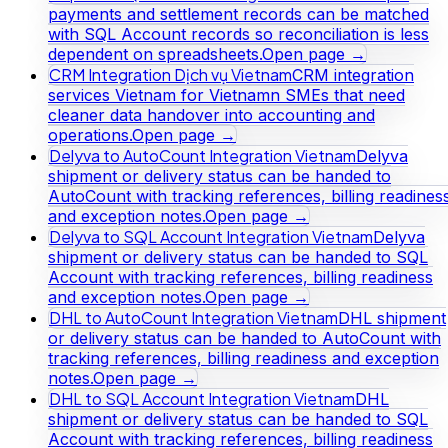
payments and settlement records can be matched
with SQL Account records so reconciliation is less
dependent on spreadsheets.
Open page →
CRM Integration Dịch vụ Vietnam
CRM integration
services Vietnam for Vietnamn SMEs that need
cleaner data handover into accounting and
operations.
Open page →
Delyva to AutoCount Integration Vietnam
Delyva
shipment or delivery status can be handed to
AutoCount with tracking references, billing readines
and exception notes.
Open page →
Delyva to SQL Account Integration Vietnam
Delyva
shipment or delivery status can be handed to SQL
Account with tracking references, billing readiness
and exception notes.
Open page →
DHL to AutoCount Integration Vietnam
DHL shipment
or delivery status can be handed to AutoCount with
tracking references, billing readiness and exception
notes.
Open page →
DHL to SQL Account Integration Vietnam
DHL
shipment or delivery status can be handed to SQL
Account with tracking references, billing readiness