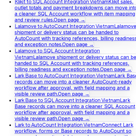
Klikit to SQL Account Integration Vietnam
Klikit sales,
outlet totals and payment breakdowns can move int
a cleaner SQL Account workflow with item mapping
and review rules.
Open page →
Lalamove to AutoCount Integration Vietnam
Lalamov
shipment or delivery status can be handed to
AutoCount with tracking references, billing readines
and exception notes.
Open page →
Lalamove to SQL Account Integration
Vietnam
Lalamove shipment or delivery status can b
handed to SQL Account with tracking references,
billing readiness and exception notes.
Open page →
Lark Base to AutoCount Integration Vietnam
Lark Bas
records can move into a cleaner AutoCount-ready
workflow after approval, with field mapping and a
visible review path.
Open page →
Lark Base to SQL Account Integration Vietnam
Lark
Base records can move into a cleaner SQL Account
workflow after approval, with field mapping and a
visible review path.
Open page →
Lark to AutoCount Integration Vietnam
Connect Lark
workflow, forms or Base records to AutoCount so