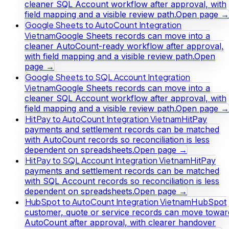
cleaner SQL Account workflow after approval, with
field mapping and a visible review path.
Open page →
Google Sheets to AutoCount Integration
Vietnam
Google Sheets records can move into a
cleaner AutoCount-ready workflow after approval,
with field mapping and a visible review path.
Open
page →
Google Sheets to SQL Account Integration
Vietnam
Google Sheets records can move into a
cleaner SQL Account workflow after approval, with
field mapping and a visible review path.
Open page →
HitPay to AutoCount Integration Vietnam
HitPay
payments and settlement records can be matched
with AutoCount records so reconciliation is less
dependent on spreadsheets.
Open page →
HitPay to SQL Account Integration Vietnam
HitPay
payments and settlement records can be matched
with SQL Account records so reconciliation is less
dependent on spreadsheets.
Open page →
HubSpot to AutoCount Integration Vietnam
HubSpot
customer, quote or service records can move towar
AutoCount after approval, with clearer handover