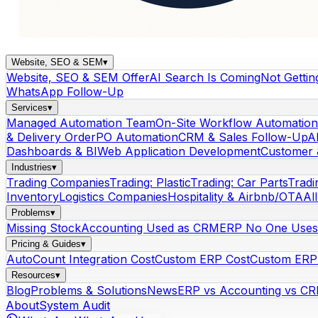
Website, SEO & SEM
▾
Website, SEO & SEM Offer
AI Search Is Coming
Not Gettin
WhatsApp Follow-Up
Services
▾
Managed Automation Team
On-Site Workflow Automation
& Delivery Order
PO Automation
CRM & Sales Follow-Up
A
Dashboards & BI
Web Application Development
Customer 
Industries
▾
Trading Companies
Trading: Plastic
Trading: Car Parts
Tradi
Inventory
Logistics Companies
Hospitality & Airbnb/OTA
Al
Problems
▾
Missing Stock
Accounting Used as CRM
ERP No One Uses
Pricing & Guides
▾
AutoCount Integration Cost
Custom ERP Cost
Custom ERP 
Resources
▾
Blog
Problems & Solutions
News
ERP vs Accounting vs C
About
System Audit