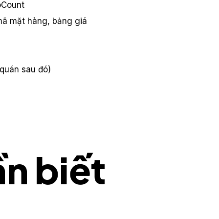
oCount
mã mặt hàng, bảng giá
 quán sau đó)
n biết