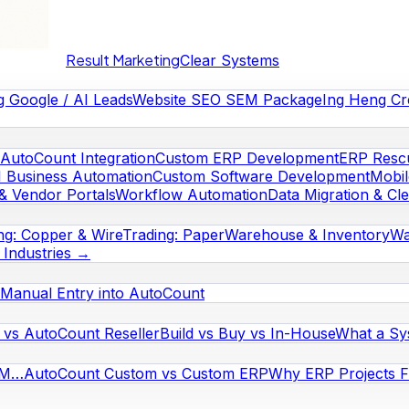
Result Marketing
Clear Systems
g Google / AI Leads
Website SEO SEM Package
Ing Heng Cr
AutoCount Integration
Custom ERP Development
ERP Rescu
I Business Automation
Custom Software Development
Mobi
& Vendor Portals
Workflow Automation
Data Migration & Cl
ng: Copper & Wire
Trading: Paper
Warehouse & Inventory
Wa
l Industries →
Manual Entry into AutoCount
vs AutoCount Reseller
Build vs Buy vs In-House
What a Sy
RM…
AutoCount Custom vs Custom ERP
Why ERP Projects Fa