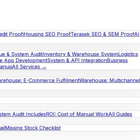
edit Proof
iHousing SEO Proof
Terasek SEO & SEM Proof
AI
e & System Audit
Inventory & Warehouse System
Logistics
le App Development
System & API Integration
Business
eanup
All Services →
rehouse: E-Commerce Fulfilment
Warehouse: Multichannel
stem Audit Includes
ROI: Cost of Manual Work
All Guides
il
Missing Stock Checklist