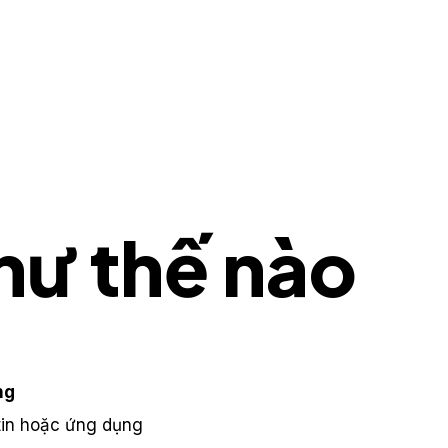
hư thế nào
ng
tin hoặc ứng dụng