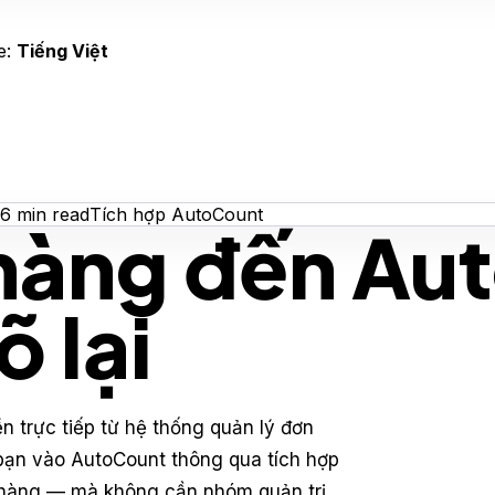
e:
Tiếng Việt
6
min read
Tích hợp AutoCount
hàng đến Au
 lại
ền trực tiếp từ hệ thống quản lý đơn
bạn vào AutoCount thông qua tích hợp
o hàng — mà không cần nhóm quản trị