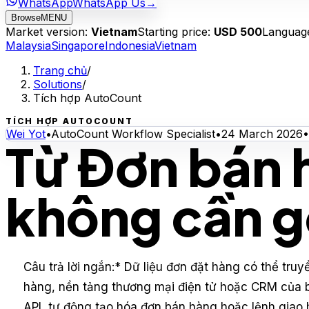
WhatsApp
WhatsApp Us
→
Browse
MENU
Market version:
Vietnam
Starting price:
USD 500
Languag
Malaysia
Singapore
Indonesia
Vietnam
Trang chủ
/
Solutions
/
Tích hợp AutoCount
TÍCH HỢP AUTOCOUNT
Wei Yot
•
AutoCount Workflow Specialist
•
24 March 2026
•
Từ Đơn bán 
không cần gõ
Câu trả lời ngắn:
* Dữ liệu đơn đặt hàng có thể truy
hàng, nền tảng thương mại điện tử hoặc CRM của 
API, tự động tạo hóa đơn bán hàng hoặc lệnh gia